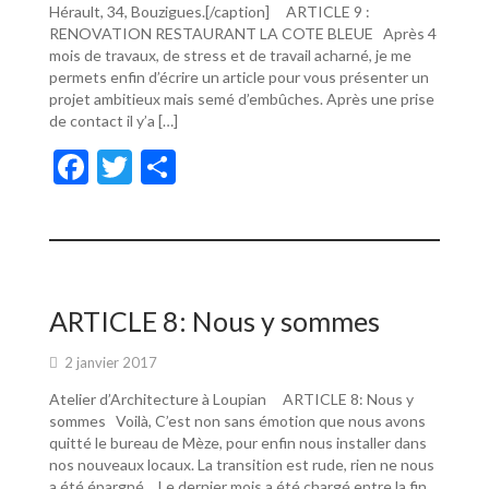
Hérault, 34, Bouzigues.[/caption] ARTICLE 9 :
RENOVATION RESTAURANT LA COTE BLEUE Après 4
mois de travaux, de stress et de travail acharné, je me
permets enfin d’écrire un article pour vous présenter un
projet ambitieux mais semé d’embûches. Après une prise
de contact il y’a […]
F
T
P
ac
w
ar
e
itt
ta
b
er
g
o
er
ARTICLE 8: Nous y sommes
o
2 janvier 2017
k
Atelier d’Architecture à Loupian ARTICLE 8: Nous y
sommes Voilà, C’est non sans émotion que nous avons
quitté le bureau de Mèze, pour enfin nous installer dans
nos nouveaux locaux. La transition est rude, rien ne nous
a été épargné… Le dernier mois a été chargé entre la fin