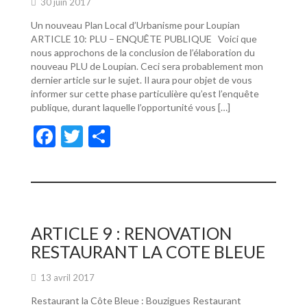
30 juin 2017
Un nouveau Plan Local d’Urbanisme pour Loupian
ARTICLE 10: PLU – ENQUÊTE PUBLIQUE Voici que
nous approchons de la conclusion de l’élaboration du
nouveau PLU de Loupian. Ceci sera probablement mon
dernier article sur le sujet. Il aura pour objet de vous
informer sur cette phase particulière qu’est l’enquête
publique, durant laquelle l’opportunité vous […]
F
T
P
ac
w
ar
e
itt
ta
b
er
g
o
er
ARTICLE 9 : RENOVATION
o
RESTAURANT LA COTE BLEUE
k
13 avril 2017
Restaurant la Côte Bleue : Bouzigues Restaurant