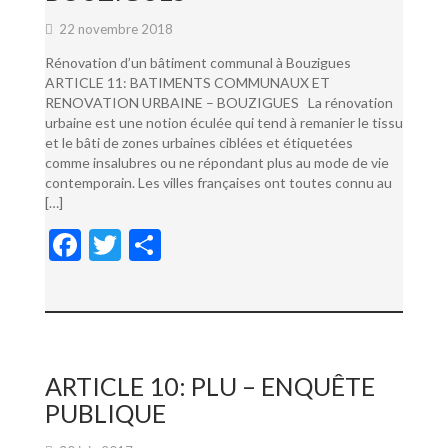
22 novembre 2018
Rénovation d’un bâtiment communal à Bouzigues
ARTICLE 11: BATIMENTS COMMUNAUX ET
RENOVATION URBAINE – BOUZIGUES La rénovation
urbaine est une notion éculée qui tend à remanier le tissu
et le bâti de zones urbaines ciblées et étiquetées
comme insalubres ou ne répondant plus au mode de vie
contemporain. Les villes françaises ont toutes connu au
[…]
F
T
P
ac
w
ar
e
itt
ta
b
er
g
o
er
ARTICLE 10: PLU – ENQUÊTE
o
PUBLIQUE
k