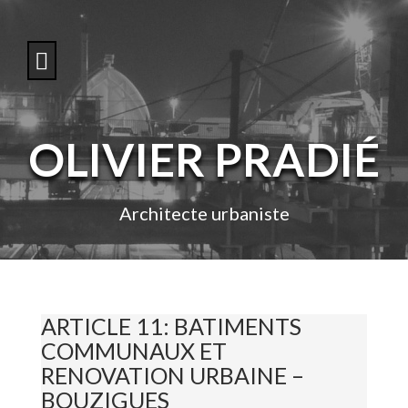
S
k
i
p
t
o
c
o
OLIVIER PRADIÉ
n
t
e
n
Architecte urbaniste
t
ARTICLE 11: BATIMENTS
COMMUNAUX ET
RENOVATION URBAINE –
BOUZIGUES