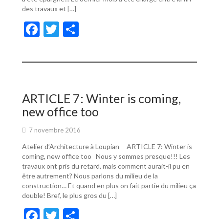
des travaux et […]
F
T
P
ac
w
ar
e
itt
ta
b
er
g
o
er
ARTICLE 7: Winter is coming,
o
new office too
k
7 novembre 2016
Atelier d’Architecture à Loupian ARTICLE 7: Winter is
coming, new office too Nous y sommes presque!!! Les
travaux ont pris du retard, mais comment aurait-il pu en
être autrement? Nous parlons du milieu de la
construction… Et quand en plus on fait partie du milieu ça
double! Bref, le plus gros du […]
F
T
P