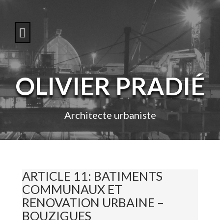
S
k
i
p
t
o
c
o
OLIVIER PRADIÉ
n
t
e
n
Architecte urbaniste
t
ARTICLE 11: BATIMENTS
COMMUNAUX ET
RENOVATION URBAINE –
BOUZIGUES