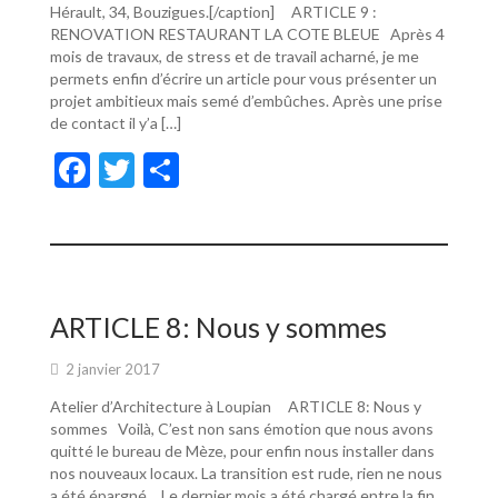
Hérault, 34, Bouzigues.[/caption] ARTICLE 9 :
RENOVATION RESTAURANT LA COTE BLEUE Après 4
mois de travaux, de stress et de travail acharné, je me
permets enfin d’écrire un article pour vous présenter un
projet ambitieux mais semé d’embûches. Après une prise
de contact il y’a […]
F
T
P
ac
w
ar
e
itt
ta
b
er
g
o
er
ARTICLE 8: Nous y sommes
o
2 janvier 2017
k
Atelier d’Architecture à Loupian ARTICLE 8: Nous y
sommes Voilà, C’est non sans émotion que nous avons
quitté le bureau de Mèze, pour enfin nous installer dans
nos nouveaux locaux. La transition est rude, rien ne nous
a été épargné… Le dernier mois a été chargé entre la fin