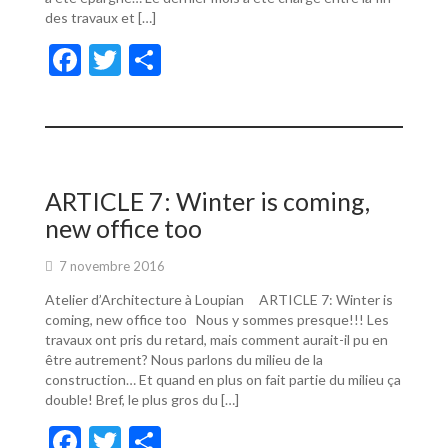
des travaux et […]
F
T
P
ac
w
ar
e
itt
ta
b
er
g
o
er
ARTICLE 7: Winter is coming,
o
new office too
k
7 novembre 2016
Atelier d’Architecture à Loupian ARTICLE 7: Winter is
coming, new office too Nous y sommes presque!!! Les
travaux ont pris du retard, mais comment aurait-il pu en
être autrement? Nous parlons du milieu de la
construction… Et quand en plus on fait partie du milieu ça
double! Bref, le plus gros du […]
F
T
P