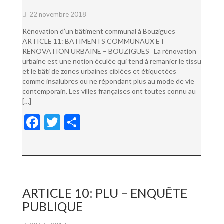
22 novembre 2018
Rénovation d’un bâtiment communal à Bouzigues
ARTICLE 11: BATIMENTS COMMUNAUX ET
RENOVATION URBAINE – BOUZIGUES La rénovation
urbaine est une notion éculée qui tend à remanier le tissu
et le bâti de zones urbaines ciblées et étiquetées
comme insalubres ou ne répondant plus au mode de vie
contemporain. Les villes françaises ont toutes connu au
[…]
F
T
P
ac
w
ar
e
itt
ta
b
er
g
o
er
ARTICLE 10: PLU – ENQUÊTE
o
PUBLIQUE
k