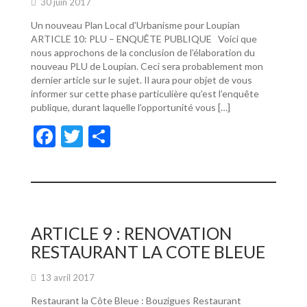
30 juin 2017
Un nouveau Plan Local d’Urbanisme pour Loupian
ARTICLE 10: PLU – ENQUÊTE PUBLIQUE Voici que
nous approchons de la conclusion de l’élaboration du
nouveau PLU de Loupian. Ceci sera probablement mon
dernier article sur le sujet. Il aura pour objet de vous
informer sur cette phase particulière qu’est l’enquête
publique, durant laquelle l’opportunité vous […]
F
T
P
ac
w
ar
e
itt
ta
b
er
g
o
er
ARTICLE 9 : RENOVATION
o
RESTAURANT LA COTE BLEUE
k
13 avril 2017
Restaurant la Côte Bleue : Bouzigues Restaurant