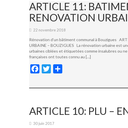
ARTICLE 11: BATI
RENOVATION URBAI
22 novembre 2018
Rénovation d’un bâtiment communal à Bouzigues
URBAINE – BOUZIGUES La rénovation urbaine est une not
urbaines ciblées et étiquetées comme insalubres ou ne 
françaises ont toutes connu au […]
F
T
P
ac
w
ar
e
itt
ta
b
er
g
o
er
ARTICLE 10: PLU –
o
k
30 juin 2017