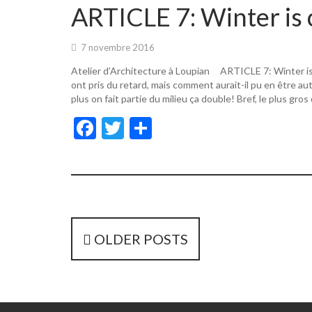
o
er
ARTICLE 7: Winter is 
o
k
7 novembre 2016
Atelier d’Architecture à Loupian ARTICLE 7: Winter i
ont pris du retard, mais comment aurait-il pu en être a
plus on fait partie du milieu ça double! Bref, le plus gros
F
T
P
ac
w
ar
e
itt
ta
b
er
g
o
er
o
P
OLDER POSTS
k
o
s