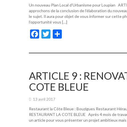
Un nouveau Plan Local d’Urbanisme pour Loupian A
approchons de la conclusion de l’élaboration du nouvea
le sujet. Il aura pour objet de vous informer sur cette p
l’opportunité vous […]
F
T
P
ac
w
ar
e
itt
ta
b
er
g
o
er
ARTICLE 9 : RENOV
o
COTE BLEUE
k
13 avril 2017
Restaurant la Côte Bleue : Bouzigues Restaurant Hér
RESTAURANT LA COTE BLEUE Après 4 mois de travaux, de
un article pour vous présenter un projet ambitieux mais