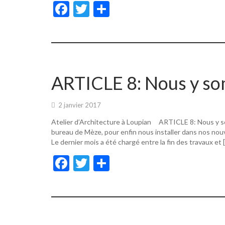
F
T
P
ac
w
ar
e
itt
ta
b
er
g
o
er
ARTICLE 8: Nous y s
o
k
2 janvier 2017
Atelier d’Architecture à Loupian ARTICLE 8: Nous y s
bureau de Mèze, pour enfin nous installer dans nos nouv
Le dernier mois a été chargé entre la fin des travaux et 
F
T
P
ac
w
ar
e
itt
ta
b
er
g