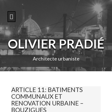
S
k
i
p
t
o
c
o
OLIVIER PRADIÉ
n
t
e
n
Architecte urbaniste
t
ARTICLE 11: BATIMENTS
COMMUNAUX ET
RENOVATION URBAINE –
BOUZIGUES