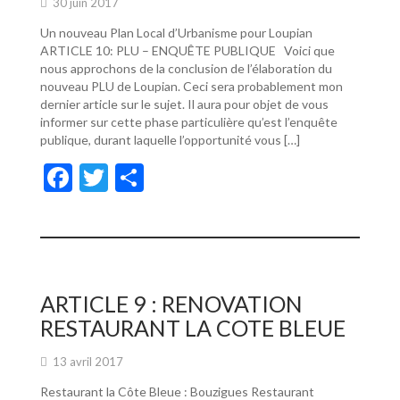
30 juin 2017
Un nouveau Plan Local d’Urbanisme pour Loupian
ARTICLE 10: PLU – ENQUÊTE PUBLIQUE Voici que
nous approchons de la conclusion de l’élaboration du
nouveau PLU de Loupian. Ceci sera probablement mon
dernier article sur le sujet. Il aura pour objet de vous
informer sur cette phase particulière qu’est l’enquête
publique, durant laquelle l’opportunité vous […]
F
T
P
ac
w
ar
e
itt
ta
b
er
g
o
er
ARTICLE 9 : RENOVATION
o
RESTAURANT LA COTE BLEUE
k
13 avril 2017
Restaurant la Côte Bleue : Bouzigues Restaurant