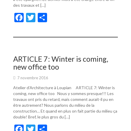
des travaux et […]
F
T
P
ac
w
ar
e
itt
ta
b
er
g
o
er
ARTICLE 7: Winter is coming,
o
new office too
k
7 novembre 2016
Atelier d’Architecture à Loupian ARTICLE 7: Winter is
coming, new office too Nous y sommes presque!!! Les
travaux ont pris du retard, mais comment aurait-il pu en
être autrement? Nous parlons du milieu de la
construction… Et quand en plus on fait partie du milieu ça
double! Bref, le plus gros du […]
F
T
P