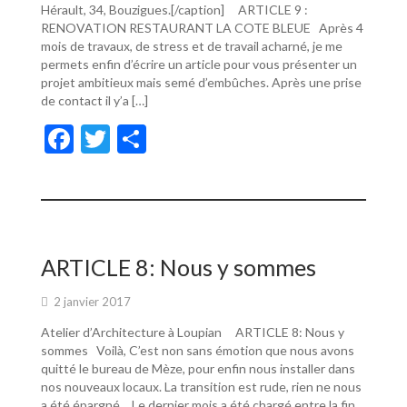
Hérault, 34, Bouzigues.[/caption] ARTICLE 9 :
RENOVATION RESTAURANT LA COTE BLEUE Après 4
mois de travaux, de stress et de travail acharné, je me
permets enfin d’écrire un article pour vous présenter un
projet ambitieux mais semé d’embûches. Après une prise
de contact il y’a […]
F
T
P
ac
w
ar
e
itt
ta
b
er
g
o
er
ARTICLE 8: Nous y sommes
o
2 janvier 2017
k
Atelier d’Architecture à Loupian ARTICLE 8: Nous y
sommes Voilà, C’est non sans émotion que nous avons
quitté le bureau de Mèze, pour enfin nous installer dans
nos nouveaux locaux. La transition est rude, rien ne nous
a été épargné… Le dernier mois a été chargé entre la fin