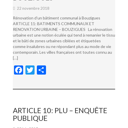
22 novembre 2018
Rénovation d’un bâtiment communal à Bouzigues
ARTICLE 11: BATIMENTS COMMUNAUX ET
RENOVATION URBAINE – BOUZIGUES La rénovation
urbaine est une notion éculée qui tend à remanier le tissu
et le bâti de zones urbaines ciblées et étiquetées
comme insalubres ou ne répondant plus au mode de vie
contemporain. Les villes françaises ont toutes connu au
[…]
F
T
P
ac
w
ar
e
itt
ta
b
er
g
o
er
ARTICLE 10: PLU – ENQUÊTE
o
PUBLIQUE
k