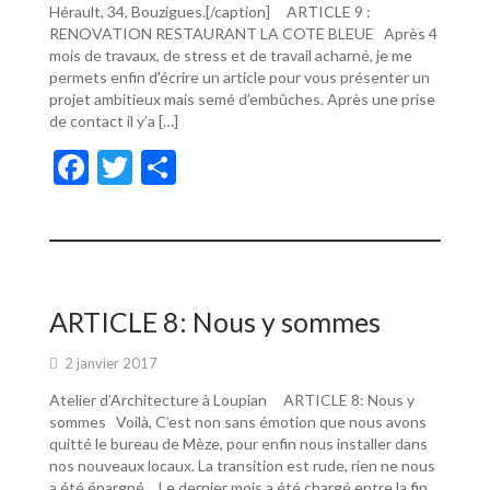
Hérault, 34, Bouzigues.[/caption] ARTICLE 9 :
RENOVATION RESTAURANT LA COTE BLEUE Après 4
mois de travaux, de stress et de travail acharné, je me
permets enfin d’écrire un article pour vous présenter un
projet ambitieux mais semé d’embûches. Après une prise
de contact il y’a […]
F
T
P
ac
w
ar
e
itt
ta
b
er
g
o
er
ARTICLE 8: Nous y sommes
o
2 janvier 2017
k
Atelier d’Architecture à Loupian ARTICLE 8: Nous y
sommes Voilà, C’est non sans émotion que nous avons
quitté le bureau de Mèze, pour enfin nous installer dans
nos nouveaux locaux. La transition est rude, rien ne nous
a été épargné… Le dernier mois a été chargé entre la fin