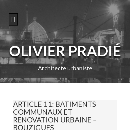
S
k
i
p
t
o
c
o
OLIVIER PRADIÉ
n
t
e
n
Architecte urbaniste
t
ARTICLE 11: BATIMENTS
COMMUNAUX ET
RENOVATION URBAINE –
BOUZIGUES