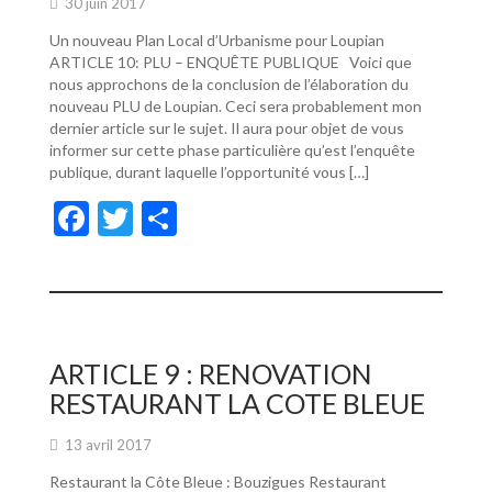
30 juin 2017
Un nouveau Plan Local d’Urbanisme pour Loupian
ARTICLE 10: PLU – ENQUÊTE PUBLIQUE Voici que
nous approchons de la conclusion de l’élaboration du
nouveau PLU de Loupian. Ceci sera probablement mon
dernier article sur le sujet. Il aura pour objet de vous
informer sur cette phase particulière qu’est l’enquête
publique, durant laquelle l’opportunité vous […]
F
T
P
ac
w
ar
e
itt
ta
b
er
g
o
er
ARTICLE 9 : RENOVATION
o
RESTAURANT LA COTE BLEUE
k
13 avril 2017
Restaurant la Côte Bleue : Bouzigues Restaurant