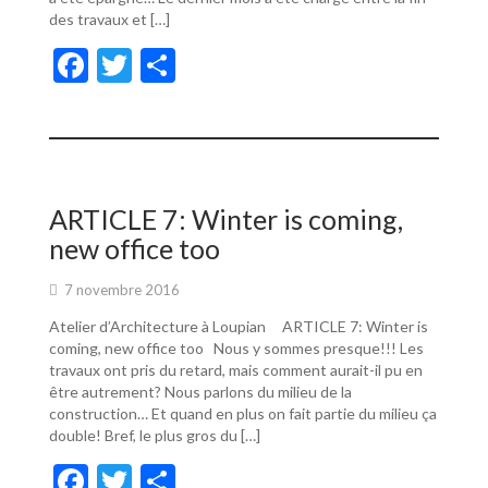
des travaux et […]
F
T
P
ac
w
ar
e
itt
ta
b
er
g
o
er
ARTICLE 7: Winter is coming,
o
new office too
k
7 novembre 2016
Atelier d’Architecture à Loupian ARTICLE 7: Winter is
coming, new office too Nous y sommes presque!!! Les
travaux ont pris du retard, mais comment aurait-il pu en
être autrement? Nous parlons du milieu de la
construction… Et quand en plus on fait partie du milieu ça
double! Bref, le plus gros du […]
F
T
P