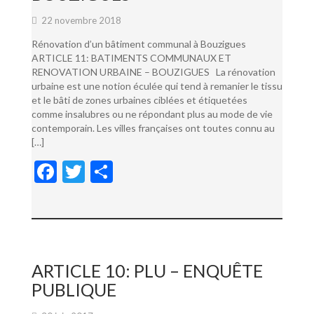
22 novembre 2018
Rénovation d’un bâtiment communal à Bouzigues
ARTICLE 11: BATIMENTS COMMUNAUX ET
RENOVATION URBAINE – BOUZIGUES La rénovation
urbaine est une notion éculée qui tend à remanier le tissu
et le bâti de zones urbaines ciblées et étiquetées
comme insalubres ou ne répondant plus au mode de vie
contemporain. Les villes françaises ont toutes connu au
[…]
F
T
P
ac
w
ar
e
itt
ta
b
er
g
o
er
ARTICLE 10: PLU – ENQUÊTE
o
PUBLIQUE
k