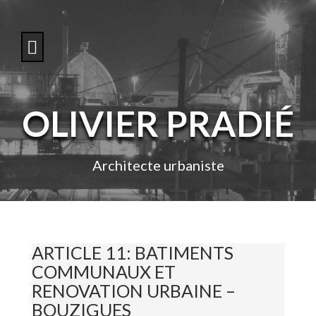
S
k
i
p
t
o
c
o
OLIVIER PRADIÉ
n
t
e
n
Architecte urbaniste
t
ARTICLE 11: BATIMENTS
COMMUNAUX ET
RENOVATION URBAINE –
BOUZIGUES