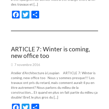
des travaux et […]
F
T
P
ac
w
ar
e
itt
ta
b
er
g
o
er
ARTICLE 7: Winter is coming,
o
new office too
k
7 novembre 2016
Atelier d’Architecture à Loupian ARTICLE 7: Winter is
coming, new office too Nous y sommes presque!!! Les
travaux ont pris du retard, mais comment aurait-il pu en
être autrement? Nous parlons du milieu de la
construction… Et quand en plus on fait partie du milieu ça
double! Bref, le plus gros du […]
F
T
P