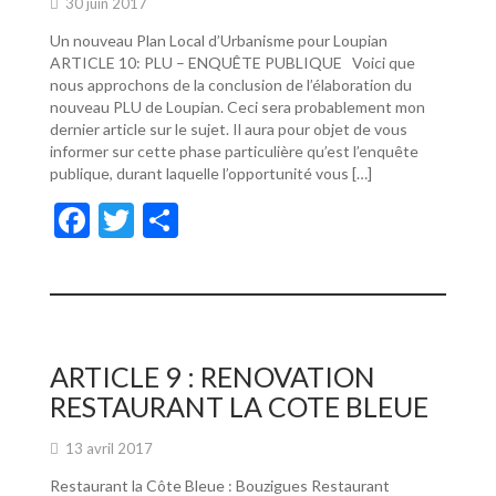
30 juin 2017
Un nouveau Plan Local d’Urbanisme pour Loupian
ARTICLE 10: PLU – ENQUÊTE PUBLIQUE Voici que
nous approchons de la conclusion de l’élaboration du
nouveau PLU de Loupian. Ceci sera probablement mon
dernier article sur le sujet. Il aura pour objet de vous
informer sur cette phase particulière qu’est l’enquête
publique, durant laquelle l’opportunité vous […]
F
T
P
ac
w
ar
e
itt
ta
b
er
g
o
er
ARTICLE 9 : RENOVATION
o
RESTAURANT LA COTE BLEUE
k
13 avril 2017
Restaurant la Côte Bleue : Bouzigues Restaurant