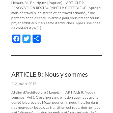
Hérault, 34, Bouzigues.[/caption] ARTICLE 9 :
RENOVATION RESTAURANT LA COTE BLEUE Après 4
mois de travaux, de stress et de travail acharné, je me
permets enfin d’écrire un article pour vous présenter un
projet ambitieux mais semé d’embûches. Après une prise
de contact il y’a […]
F
T
P
ac
w
ar
e
itt
ta
b
er
g
o
er
ARTICLE 8: Nous y sommes
o
2 janvier 2017
k
Atelier d’Architecture à Loupian ARTICLE 8: Nous y
sommes Voilà, C’est non sans émotion que nous avons
quitté le bureau de Mèze, pour enfin nous installer dans
nos nouveaux locaux. La transition est rude, rien ne nous
a été épargné… Le dernier mois a été chargé entre la fin