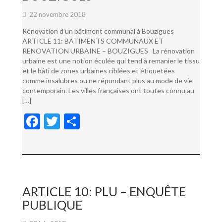
22 novembre 2018
Rénovation d’un bâtiment communal à Bouzigues
ARTICLE 11: BATIMENTS COMMUNAUX ET
RENOVATION URBAINE – BOUZIGUES La rénovation
urbaine est une notion éculée qui tend à remanier le tissu
et le bâti de zones urbaines ciblées et étiquetées
comme insalubres ou ne répondant plus au mode de vie
contemporain. Les villes françaises ont toutes connu au
[…]
F
T
P
ac
w
ar
e
itt
ta
b
er
g
o
er
ARTICLE 10: PLU – ENQUÊTE
o
PUBLIQUE
k