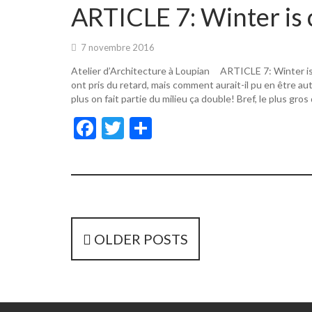
o
er
ARTICLE 7: Winter is 
o
k
7 novembre 2016
Atelier d’Architecture à Loupian ARTICLE 7: Winter i
ont pris du retard, mais comment aurait-il pu en être a
plus on fait partie du milieu ça double! Bref, le plus gros
F
T
P
ac
w
ar
e
itt
ta
b
er
g
o
er
o
P
OLDER POSTS
k
o
s