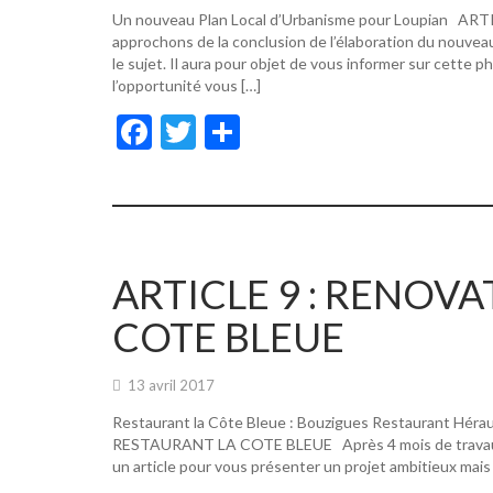
Un nouveau Plan Local d’Urbanisme pour Loupian A
approchons de la conclusion de l’élaboration du nouvea
le sujet. Il aura pour objet de vous informer sur cette p
l’opportunité vous […]
F
T
P
ac
w
ar
e
itt
ta
b
er
g
o
er
ARTICLE 9 : RENOV
o
COTE BLEUE
k
13 avril 2017
Restaurant la Côte Bleue : Bouzigues Restaurant Hér
RESTAURANT LA COTE BLEUE Après 4 mois de travaux, de
un article pour vous présenter un projet ambitieux mais