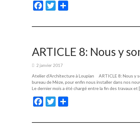
F
T
P
ac
w
ar
e
itt
ta
b
er
g
o
er
ARTICLE 8: Nous y s
o
k
2 janvier 2017
Atelier d’Architecture à Loupian ARTICLE 8: Nous y s
bureau de Mèze, pour enfin nous installer dans nos nouv
Le dernier mois a été chargé entre la fin des travaux et 
F
T
P
ac
w
ar
e
itt
ta
b
er
g