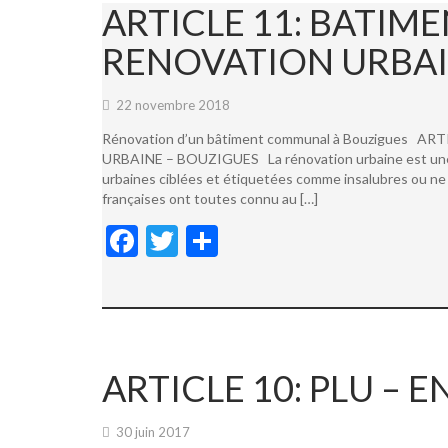
ARTICLE 11: BATI
RENOVATION URBAI
22 novembre 2018
Rénovation d’un bâtiment communal à Bouzigues
URBAINE – BOUZIGUES La rénovation urbaine est une not
urbaines ciblées et étiquetées comme insalubres ou ne 
françaises ont toutes connu au […]
F
T
P
ac
w
ar
e
itt
ta
b
er
g
o
er
ARTICLE 10: PLU –
o
k
30 juin 2017