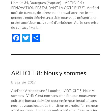
Hérault, 34, Bouzigues.[/caption] ARTICLE 9 :
RENOVATION RESTAURANT LA COTE BLEUE Après 4
mois de travaux, de stress et de travail acharné, je me
permets enfin d’écrire un article pour vous présenter un
projet ambitieux mais semé d’embûches. Après une prise
de contact il y’a […]
F
T
P
ac
w
ar
e
itt
ta
b
er
g
o
er
ARTICLE 8: Nous y sommes
o
2 janvier 2017
k
Atelier d’Architecture à Loupian ARTICLE 8: Nous y
sommes Voilà, C’est non sans émotion que nous avons
quitté le bureau de Mèze, pour enfin nous installer dans
nos nouveaux locaux. La transition est rude, rien ne nous
a été épargné… Le dernier mois a été chargé entre la fin