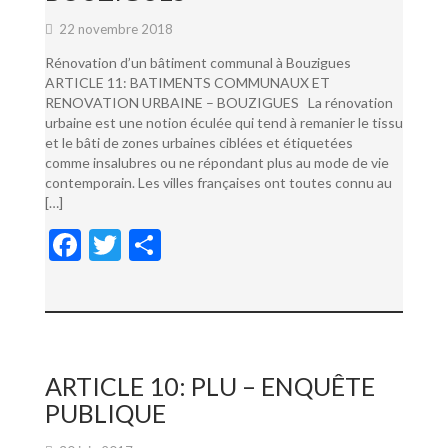
22 novembre 2018
Rénovation d’un bâtiment communal à Bouzigues
ARTICLE 11: BATIMENTS COMMUNAUX ET
RENOVATION URBAINE – BOUZIGUES La rénovation
urbaine est une notion éculée qui tend à remanier le tissu
et le bâti de zones urbaines ciblées et étiquetées
comme insalubres ou ne répondant plus au mode de vie
contemporain. Les villes françaises ont toutes connu au
[…]
F
T
P
ac
w
ar
e
itt
ta
b
er
g
o
er
ARTICLE 10: PLU – ENQUÊTE
o
PUBLIQUE
k