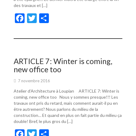
des travaux et […]
F
T
P
ac
w
ar
e
itt
ta
b
er
g
o
er
ARTICLE 7: Winter is coming,
o
new office too
k
7 novembre 2016
Atelier d’Architecture à Loupian ARTICLE 7: Winter is
coming, new office too Nous y sommes presque!!! Les
travaux ont pris du retard, mais comment aurait-il pu en
être autrement? Nous parlons du milieu de la
construction… Et quand en plus on fait partie du milieu ça
double! Bref, le plus gros du […]
F
T
P