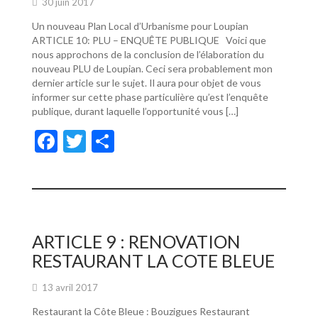
30 juin 2017
Un nouveau Plan Local d’Urbanisme pour Loupian
ARTICLE 10: PLU – ENQUÊTE PUBLIQUE Voici que
nous approchons de la conclusion de l’élaboration du
nouveau PLU de Loupian. Ceci sera probablement mon
dernier article sur le sujet. Il aura pour objet de vous
informer sur cette phase particulière qu’est l’enquête
publique, durant laquelle l’opportunité vous […]
F
T
P
ac
w
ar
e
itt
ta
b
er
g
o
er
ARTICLE 9 : RENOVATION
o
RESTAURANT LA COTE BLEUE
k
13 avril 2017
Restaurant la Côte Bleue : Bouzigues Restaurant