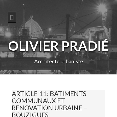
S
k
i
p
t
o
c
o
OLIVIER PRADIÉ
n
t
e
n
Architecte urbaniste
t
ARTICLE 11: BATIMENTS
COMMUNAUX ET
RENOVATION URBAINE –
BOUZIGUES