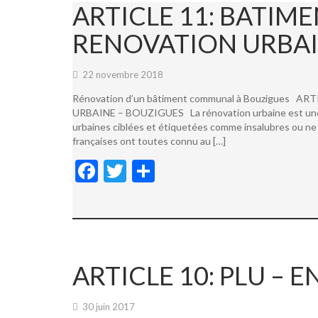
ARTICLE 11: BATI
RENOVATION URBAI
22 novembre 2018
Rénovation d’un bâtiment communal à Bouzigues
URBAINE – BOUZIGUES La rénovation urbaine est une not
urbaines ciblées et étiquetées comme insalubres ou ne 
françaises ont toutes connu au […]
F
T
P
ac
w
ar
e
itt
ta
b
er
g
o
er
ARTICLE 10: PLU –
o
k
30 juin 2017