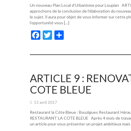
Un nouveau Plan Local d’Urbanisme pour Loupian A
approchons de la conclusion de l’élaboration du nouvea
le sujet. Il aura pour objet de vous informer sur cette p
l’opportunité vous […]
F
T
P
ac
w
ar
e
itt
ta
b
er
g
o
er
ARTICLE 9 : RENOV
o
COTE BLEUE
k
13 avril 2017
Restaurant la Côte Bleue : Bouzigues Restaurant Hér
RESTAURANT LA COTE BLEUE Après 4 mois de travaux, de
un article pour vous présenter un projet ambitieux mais