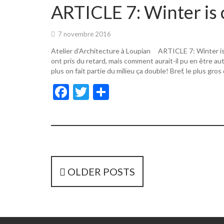
o
er
ARTICLE 7: Winter is 
o
k
7 novembre 2016
Atelier d’Architecture à Loupian ARTICLE 7: Winter i
ont pris du retard, mais comment aurait-il pu en être a
plus on fait partie du milieu ça double! Bref, le plus gros
F
T
P
ac
w
ar
e
itt
ta
b
er
g
o
er
o
P
OLDER POSTS
k
o
s