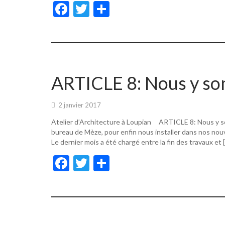
F
T
P
ac
w
ar
e
itt
ta
b
er
g
o
er
ARTICLE 8: Nous y s
o
k
2 janvier 2017
Atelier d’Architecture à Loupian ARTICLE 8: Nous y s
bureau de Mèze, pour enfin nous installer dans nos nouv
Le dernier mois a été chargé entre la fin des travaux et 
F
T
P
ac
w
ar
e
itt
ta
b
er
g