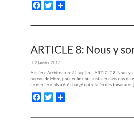
F
T
P
ac
w
ar
e
itt
ta
b
er
g
o
er
ARTICLE 8: Nous y s
o
k
2 janvier 2017
Atelier d’Architecture à Loupian ARTICLE 8: Nous y s
bureau de Mèze, pour enfin nous installer dans nos nouv
Le dernier mois a été chargé entre la fin des travaux et 
F
T
P
ac
w
ar
e
itt
ta
b
er
g