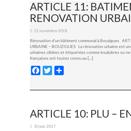
ARTICLE 11: BATI
RENOVATION URBAI
22 novembre 2018
Rénovation d’un bâtiment communal à Bouzigues
URBAINE – BOUZIGUES La rénovation urbaine est une not
urbaines ciblées et étiquetées comme insalubres ou ne 
françaises ont toutes connu au […]
F
T
P
ac
w
ar
e
itt
ta
b
er
g
o
er
ARTICLE 10: PLU –
o
k
30 juin 2017