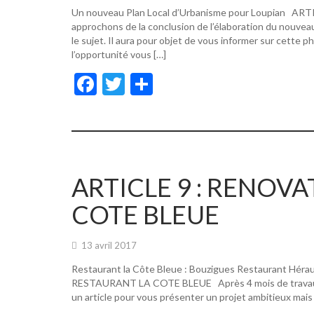
Un nouveau Plan Local d’Urbanisme pour Loupian A
approchons de la conclusion de l’élaboration du nouvea
le sujet. Il aura pour objet de vous informer sur cette p
l’opportunité vous […]
F
T
P
ac
w
ar
e
itt
ta
b
er
g
o
er
ARTICLE 9 : RENOV
o
COTE BLEUE
k
13 avril 2017
Restaurant la Côte Bleue : Bouzigues Restaurant Hér
RESTAURANT LA COTE BLEUE Après 4 mois de travaux, de
un article pour vous présenter un projet ambitieux mais