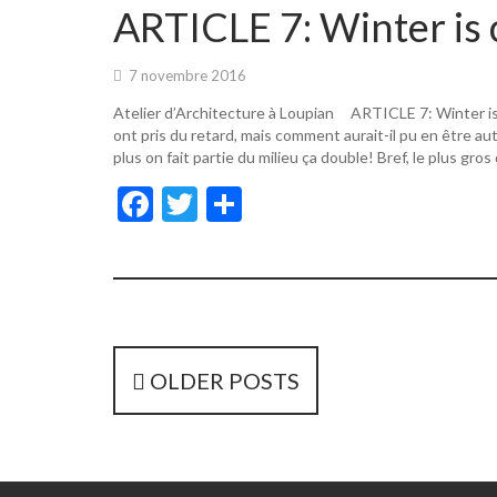
o
er
ARTICLE 7: Winter is 
o
k
7 novembre 2016
Atelier d’Architecture à Loupian ARTICLE 7: Winter i
ont pris du retard, mais comment aurait-il pu en être a
plus on fait partie du milieu ça double! Bref, le plus gros
F
T
P
ac
w
ar
e
itt
ta
b
er
g
o
er
o
P
OLDER POSTS
k
o
s