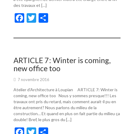
des travaux et […]
F
T
P
ac
w
ar
e
itt
ta
b
er
g
o
er
ARTICLE 7: Winter is coming,
o
new office too
k
7 novembre 2016
Atelier d’Architecture à Loupian ARTICLE 7: Winter is
coming, new office too Nous y sommes presque!!! Les
travaux ont pris du retard, mais comment aurait-il pu en
être autrement? Nous parlons du milieu de la
construction… Et quand en plus on fait partie du milieu ça
double! Bref, le plus gros du […]
F
T
P