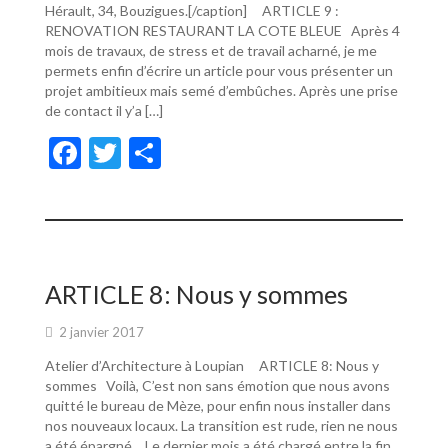
Hérault, 34, Bouzigues.[/caption] ARTICLE 9 :
RENOVATION RESTAURANT LA COTE BLEUE Après 4
mois de travaux, de stress et de travail acharné, je me
permets enfin d’écrire un article pour vous présenter un
projet ambitieux mais semé d’embûches. Après une prise
de contact il y’a […]
F
T
P
ac
w
ar
e
itt
ta
b
er
g
o
er
ARTICLE 8: Nous y sommes
o
2 janvier 2017
k
Atelier d’Architecture à Loupian ARTICLE 8: Nous y
sommes Voilà, C’est non sans émotion que nous avons
quitté le bureau de Mèze, pour enfin nous installer dans
nos nouveaux locaux. La transition est rude, rien ne nous
a été épargné… Le dernier mois a été chargé entre la fin