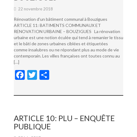
22 novembre 2018
Rénovation d’un bâtiment communal à Bouzigues
ARTICLE 11: BATIMENTS COMMUNAUX ET
RENOVATION URBAINE – BOUZIGUES La rénovation
urbaine est une notion éculée qui tend à remanier le tissu
et le bâti de zones urbaines ciblées et étiquetées
comme insalubres ou ne répondant plus au mode de vie
contemporain. Les villes françaises ont toutes connu au
[…]
F
T
P
ac
w
ar
e
itt
ta
b
er
g
o
er
ARTICLE 10: PLU – ENQUÊTE
o
PUBLIQUE
k