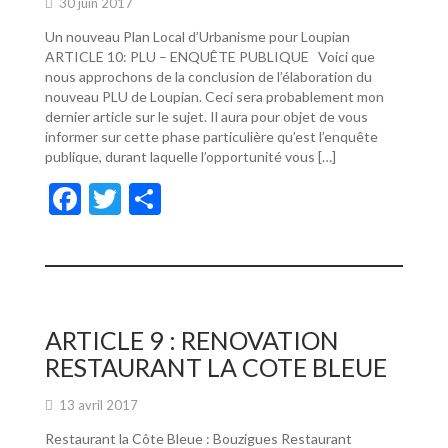
30 juin 2017
Un nouveau Plan Local d’Urbanisme pour Loupian
ARTICLE 10: PLU – ENQUÊTE PUBLIQUE Voici que
nous approchons de la conclusion de l’élaboration du
nouveau PLU de Loupian. Ceci sera probablement mon
dernier article sur le sujet. Il aura pour objet de vous
informer sur cette phase particulière qu’est l’enquête
publique, durant laquelle l’opportunité vous […]
F
T
P
ac
w
ar
e
itt
ta
b
er
g
o
er
ARTICLE 9 : RENOVATION
o
RESTAURANT LA COTE BLEUE
k
13 avril 2017
Restaurant la Côte Bleue : Bouzigues Restaurant