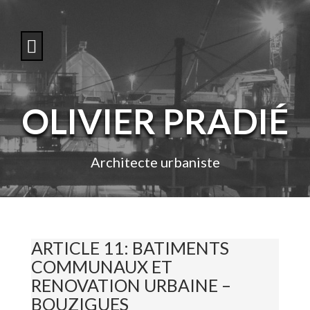
S
k
i
p
t
o
c
o
OLIVIER PRADIÉ
n
t
e
n
Architecte urbaniste
t
ARTICLE 11: BATIMENTS
COMMUNAUX ET
RENOVATION URBAINE –
BOUZIGUES