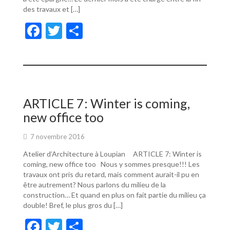
des travaux et […]
F
T
P
ac
w
ar
e
itt
ta
b
er
g
o
er
ARTICLE 7: Winter is coming,
o
new office too
k
7 novembre 2016
Atelier d’Architecture à Loupian ARTICLE 7: Winter is
coming, new office too Nous y sommes presque!!! Les
travaux ont pris du retard, mais comment aurait-il pu en
être autrement? Nous parlons du milieu de la
construction… Et quand en plus on fait partie du milieu ça
double! Bref, le plus gros du […]
F
T
P