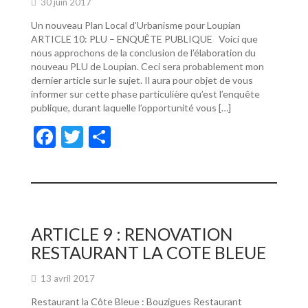
30 juin 2017
Un nouveau Plan Local d’Urbanisme pour Loupian
ARTICLE 10: PLU – ENQUÊTE PUBLIQUE Voici que
nous approchons de la conclusion de l’élaboration du
nouveau PLU de Loupian. Ceci sera probablement mon
dernier article sur le sujet. Il aura pour objet de vous
informer sur cette phase particulière qu’est l’enquête
publique, durant laquelle l’opportunité vous […]
F
T
P
ac
w
ar
e
itt
ta
b
er
g
o
er
ARTICLE 9 : RENOVATION
o
RESTAURANT LA COTE BLEUE
k
13 avril 2017
Restaurant la Côte Bleue : Bouzigues Restaurant