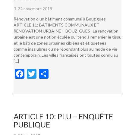
22 novembre 2018
Rénovation d’un bâtiment communal à Bouzigues
ARTICLE 11: BATIMENTS COMMUNAUX ET
RENOVATION URBAINE – BOUZIGUES La rénovation
urbaine est une notion éculée qui tend à remanier le tissu
et le bâti de zones urbaines ciblées et étiquetées
comme insalubres ou ne répondant plus au mode de vie
contemporain. Les villes françaises ont toutes connu au
[…]
F
T
P
ac
w
ar
e
itt
ta
b
er
g
o
er
ARTICLE 10: PLU – ENQUÊTE
o
PUBLIQUE
k