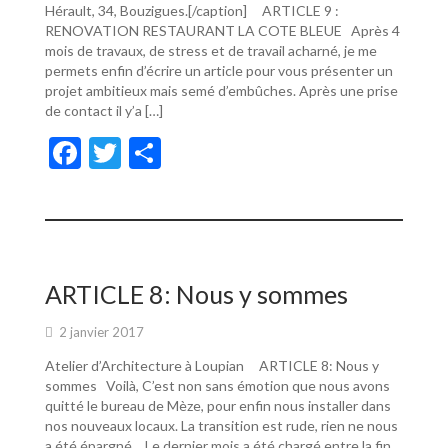
Hérault, 34, Bouzigues.[/caption] ARTICLE 9 :
RENOVATION RESTAURANT LA COTE BLEUE Après 4
mois de travaux, de stress et de travail acharné, je me
permets enfin d’écrire un article pour vous présenter un
projet ambitieux mais semé d’embûches. Après une prise
de contact il y’a […]
F
T
P
ac
w
ar
e
itt
ta
b
er
g
o
er
ARTICLE 8: Nous y sommes
o
2 janvier 2017
k
Atelier d’Architecture à Loupian ARTICLE 8: Nous y
sommes Voilà, C’est non sans émotion que nous avons
quitté le bureau de Mèze, pour enfin nous installer dans
nos nouveaux locaux. La transition est rude, rien ne nous
a été épargné… Le dernier mois a été chargé entre la fin