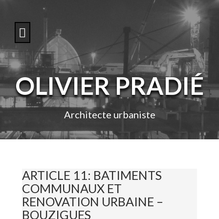
S
k
i
p
t
o
c
o
OLIVIER PRADIÉ
n
t
e
n
Architecte urbaniste
t
ARTICLE 11: BATIMENTS
COMMUNAUX ET
RENOVATION URBAINE –
BOUZIGUES