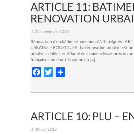
ARTICLE 11: BATI
RENOVATION URBAI
22 novembre 2018
Rénovation d’un bâtiment communal à Bouzigues
URBAINE – BOUZIGUES La rénovation urbaine est une not
urbaines ciblées et étiquetées comme insalubres ou ne 
françaises ont toutes connu au […]
F
T
P
ac
w
ar
e
itt
ta
b
er
g
o
er
ARTICLE 10: PLU –
o
k
30 juin 2017