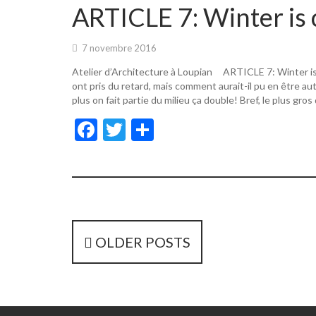
o
er
ARTICLE 7: Winter is 
o
k
7 novembre 2016
Atelier d’Architecture à Loupian ARTICLE 7: Winter i
ont pris du retard, mais comment aurait-il pu en être a
plus on fait partie du milieu ça double! Bref, le plus gros
F
T
P
ac
w
ar
e
itt
ta
b
er
g
o
er
o
P
OLDER POSTS
k
o
s