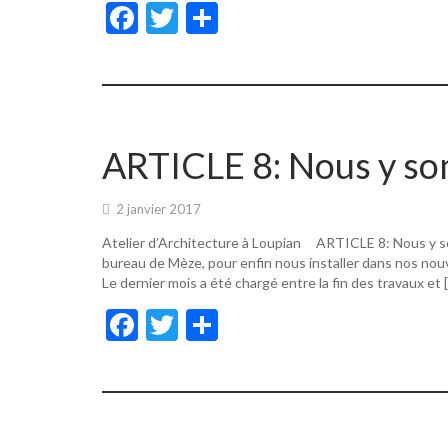
F
T
P
ac
w
ar
e
itt
ta
b
er
g
o
er
ARTICLE 8: Nous y s
o
k
2 janvier 2017
Atelier d’Architecture à Loupian ARTICLE 8: Nous y s
bureau de Mèze, pour enfin nous installer dans nos nouv
Le dernier mois a été chargé entre la fin des travaux et 
F
T
P
ac
w
ar
e
itt
ta
b
er
g