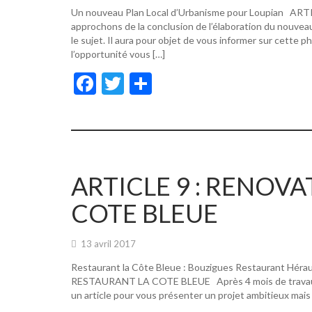
Un nouveau Plan Local d’Urbanisme pour Loupian A
approchons de la conclusion de l’élaboration du nouvea
le sujet. Il aura pour objet de vous informer sur cette p
l’opportunité vous […]
F
T
P
ac
w
ar
e
itt
ta
b
er
g
o
er
ARTICLE 9 : RENOV
o
COTE BLEUE
k
13 avril 2017
Restaurant la Côte Bleue : Bouzigues Restaurant Hér
RESTAURANT LA COTE BLEUE Après 4 mois de travaux, de
un article pour vous présenter un projet ambitieux mais