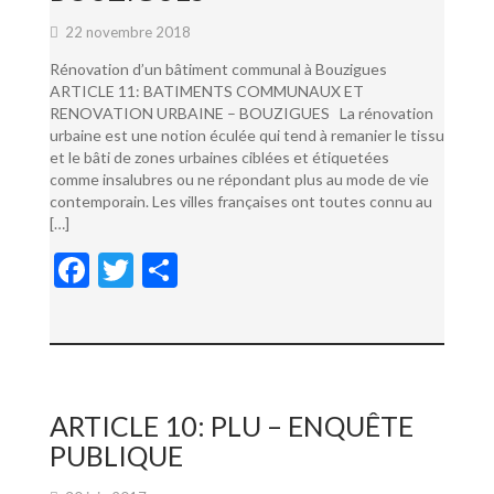
22 novembre 2018
Rénovation d’un bâtiment communal à Bouzigues
ARTICLE 11: BATIMENTS COMMUNAUX ET
RENOVATION URBAINE – BOUZIGUES La rénovation
urbaine est une notion éculée qui tend à remanier le tissu
et le bâti de zones urbaines ciblées et étiquetées
comme insalubres ou ne répondant plus au mode de vie
contemporain. Les villes françaises ont toutes connu au
[…]
F
T
P
ac
w
ar
e
itt
ta
b
er
g
o
er
ARTICLE 10: PLU – ENQUÊTE
o
PUBLIQUE
k