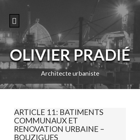
S
k
i
p
t
o
c
o
OLIVIER PRADIÉ
n
t
e
n
Architecte urbaniste
t
ARTICLE 11: BATIMENTS
COMMUNAUX ET
RENOVATION URBAINE –
BOUZIGUES