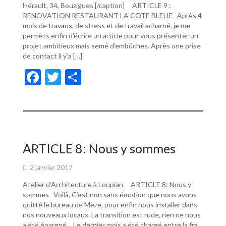
Hérault, 34, Bouzigues.[/caption] ARTICLE 9 :
RENOVATION RESTAURANT LA COTE BLEUE Après 4
mois de travaux, de stress et de travail acharné, je me
permets enfin d’écrire un article pour vous présenter un
projet ambitieux mais semé d’embûches. Après une prise
de contact il y’a […]
F
T
P
ac
w
ar
e
itt
ta
b
er
g
o
er
ARTICLE 8: Nous y sommes
o
2 janvier 2017
k
Atelier d’Architecture à Loupian ARTICLE 8: Nous y
sommes Voilà, C’est non sans émotion que nous avons
quitté le bureau de Mèze, pour enfin nous installer dans
nos nouveaux locaux. La transition est rude, rien ne nous
a été épargné… Le dernier mois a été chargé entre la fin