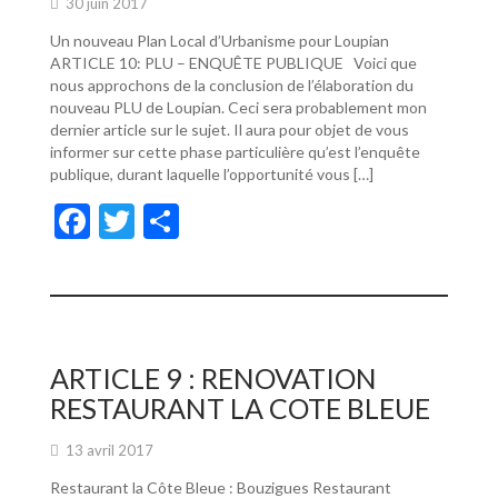
30 juin 2017
Un nouveau Plan Local d’Urbanisme pour Loupian
ARTICLE 10: PLU – ENQUÊTE PUBLIQUE Voici que
nous approchons de la conclusion de l’élaboration du
nouveau PLU de Loupian. Ceci sera probablement mon
dernier article sur le sujet. Il aura pour objet de vous
informer sur cette phase particulière qu’est l’enquête
publique, durant laquelle l’opportunité vous […]
F
T
P
ac
w
ar
e
itt
ta
b
er
g
o
er
ARTICLE 9 : RENOVATION
o
RESTAURANT LA COTE BLEUE
k
13 avril 2017
Restaurant la Côte Bleue : Bouzigues Restaurant