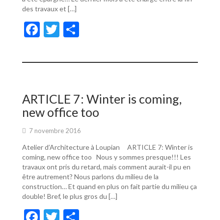
des travaux et […]
F
T
P
ac
w
ar
e
itt
ta
b
er
g
o
er
ARTICLE 7: Winter is coming,
o
new office too
k
7 novembre 2016
Atelier d’Architecture à Loupian ARTICLE 7: Winter is
coming, new office too Nous y sommes presque!!! Les
travaux ont pris du retard, mais comment aurait-il pu en
être autrement? Nous parlons du milieu de la
construction… Et quand en plus on fait partie du milieu ça
double! Bref, le plus gros du […]
F
T
P