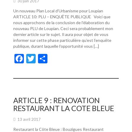
30 juin 2017
Un nouveau Plan Local d’Urbanisme pour Loupian
ARTICLE 10: PLU – ENQUÊTE PUBLIQUE Voici que
nous approchons de la conclusion de l’élaboration du
nouveau PLU de Loupian. Ceci sera probablement mon
dernier article sur le sujet. Il aura pour objet de vous
informer sur cette phase particulière qu’est l’enquête
publique, durant laquelle l’opportunité vous […]
F
T
P
ac
w
ar
e
itt
ta
b
er
g
o
er
ARTICLE 9 : RENOVATION
o
RESTAURANT LA COTE BLEUE
k
13 avril 2017
Restaurant la Côte Bleue : Bouzigues Restaurant