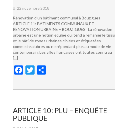
22 novembre 2018
Rénovation d’un bâtiment communal à Bouzigues
ARTICLE 11: BATIMENTS COMMUNAUX ET
RENOVATION URBAINE – BOUZIGUES La rénovation
urbaine est une notion éculée qui tend à remanier le tissu
et le bâti de zones urbaines ciblées et étiquetées
comme insalubres ou ne répondant plus au mode de vie
contemporain. Les villes françaises ont toutes connu au
[…]
F
T
P
ac
w
ar
e
itt
ta
b
er
g
o
er
ARTICLE 10: PLU – ENQUÊTE
o
PUBLIQUE
k