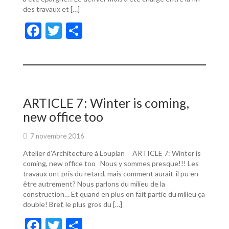
des travaux et […]
F
T
P
ac
w
ar
e
itt
ta
b
er
g
o
er
ARTICLE 7: Winter is coming,
o
new office too
k
7 novembre 2016
Atelier d’Architecture à Loupian ARTICLE 7: Winter is
coming, new office too Nous y sommes presque!!! Les
travaux ont pris du retard, mais comment aurait-il pu en
être autrement? Nous parlons du milieu de la
construction… Et quand en plus on fait partie du milieu ça
double! Bref, le plus gros du […]
F
T
P