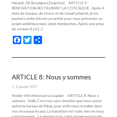
Hérault, 34, Bouzigues.[/caption] ARTICLE 9 :
RENOVATION RESTAURANT LA COTE BLEUE Après 4
mois de travaux, de stress et de travail acharné, je me
permets enfin d’écrire un article pour vous présenter un
projet ambitieux mais semé d’embûches. Après une prise
de contact il y’a […]
F
T
P
ac
w
ar
e
itt
ta
b
er
g
o
er
ARTICLE 8: Nous y sommes
o
2 janvier 2017
k
Atelier d’Architecture à Loupian ARTICLE 8: Nous y
sommes Voilà, C’est non sans émotion que nous avons
quitté le bureau de Mèze, pour enfin nous installer dans
nos nouveaux locaux. La transition est rude, rien ne nous
a été épargné… Le dernier mois a été chargé entre la fin