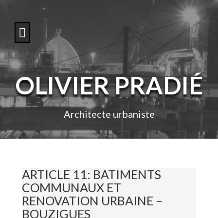
S
k
i
p
t
o
c
o
OLIVIER PRADIÉ
n
t
e
n
Architecte urbaniste
t
ARTICLE 11: BATIMENTS
COMMUNAUX ET
RENOVATION URBAINE –
BOUZIGUES