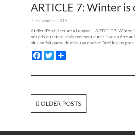
o
er
ARTICLE 7: Winter is 
o
k
7 novembre 2016
Atelier d’Architecture à Loupian ARTICLE 7: Winter i
ont pris du retard, mais comment aurait-il pu en être a
plus on fait partie du milieu ça double! Bref, le plus gros
F
T
P
ac
w
ar
e
itt
ta
b
er
g
o
er
o
P
OLDER POSTS
k
o
s