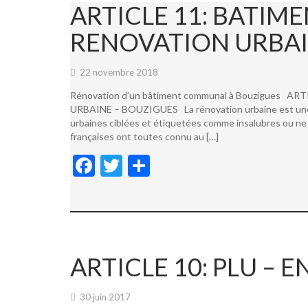
ARTICLE 11: BATI
RENOVATION URBAI
22 novembre 2018
Rénovation d’un bâtiment communal à Bouzigues
URBAINE – BOUZIGUES La rénovation urbaine est une not
urbaines ciblées et étiquetées comme insalubres ou ne 
françaises ont toutes connu au […]
F
T
P
ac
w
ar
e
itt
ta
b
er
g
o
er
ARTICLE 10: PLU –
o
k
30 juin 2017