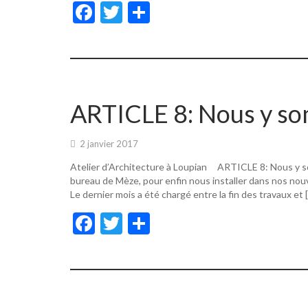
F
T
P
ac
w
ar
e
itt
ta
b
er
g
o
er
ARTICLE 8: Nous y s
o
k
2 janvier 2017
Atelier d’Architecture à Loupian ARTICLE 8: Nous y s
bureau de Mèze, pour enfin nous installer dans nos nouv
Le dernier mois a été chargé entre la fin des travaux et 
F
T
P
ac
w
ar
e
itt
ta
b
er
g