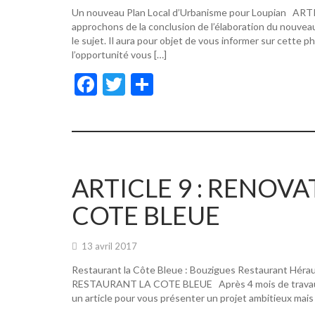
Un nouveau Plan Local d’Urbanisme pour Loupian A
approchons de la conclusion de l’élaboration du nouvea
le sujet. Il aura pour objet de vous informer sur cette p
l’opportunité vous […]
F
T
P
ac
w
ar
e
itt
ta
b
er
g
o
er
ARTICLE 9 : RENOV
o
COTE BLEUE
k
13 avril 2017
Restaurant la Côte Bleue : Bouzigues Restaurant Hér
RESTAURANT LA COTE BLEUE Après 4 mois de travaux, de
un article pour vous présenter un projet ambitieux mais