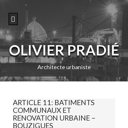
S
k
i
p
t
o
c
o
OLIVIER PRADIÉ
n
t
e
n
Architecte urbaniste
t
ARTICLE 11: BATIMENTS
COMMUNAUX ET
RENOVATION URBAINE –
BOUZIGUES