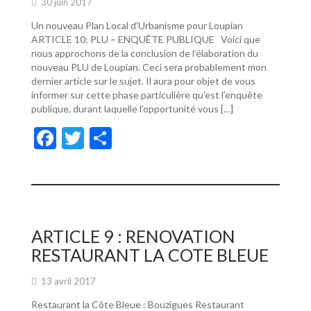
30 juin 2017
Un nouveau Plan Local d’Urbanisme pour Loupian
ARTICLE 10: PLU – ENQUÊTE PUBLIQUE Voici que
nous approchons de la conclusion de l’élaboration du
nouveau PLU de Loupian. Ceci sera probablement mon
dernier article sur le sujet. Il aura pour objet de vous
informer sur cette phase particulière qu’est l’enquête
publique, durant laquelle l’opportunité vous […]
F
T
P
ac
w
ar
e
itt
ta
b
er
g
o
er
ARTICLE 9 : RENOVATION
o
RESTAURANT LA COTE BLEUE
k
13 avril 2017
Restaurant la Côte Bleue : Bouzigues Restaurant