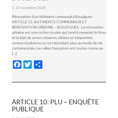
22 novembre 2018
Rénovation d’un bâtiment communal à Bouzigues
ARTICLE 11: BATIMENTS COMMUNAUX ET
RENOVATION URBAINE – BOUZIGUES La rénovation
urbaine est une notion éculée qui tend à remanier le tissu
et le bâti de zones urbaines ciblées et étiquetées
comme insalubres ou ne répondant plus au mode de vie
contemporain. Les villes françaises ont toutes connu au
[…]
F
T
P
ac
w
ar
e
itt
ta
b
er
g
o
er
ARTICLE 10: PLU – ENQUÊTE
o
PUBLIQUE
k