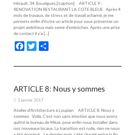
Hérault, 34, Bouzigues.[/caption] ARTICLE 9 :
RENOVATION RESTAURANT LA COTE BLEUE Après 4
mois de travaux, de stress et de travail acharné, je me
permets enfin d’écrire un article pour vous présenter un
projet ambitieux mais semé d’embûches. Après une prise
de contact il y’a […]
F
T
P
ac
w
ar
e
itt
ta
b
er
g
o
er
ARTICLE 8: Nous y sommes
o
2 janvier 2017
k
Atelier d’Architecture à Loupian ARTICLE 8: Nous y
sommes Voilà, C’est non sans émotion que nous avons
quitté le bureau de Mèze, pour enfin nous installer dans
nos nouveaux locaux. La transition est rude, rien ne nous
a été épargné… Le dernier mois a été chargé entre la fin