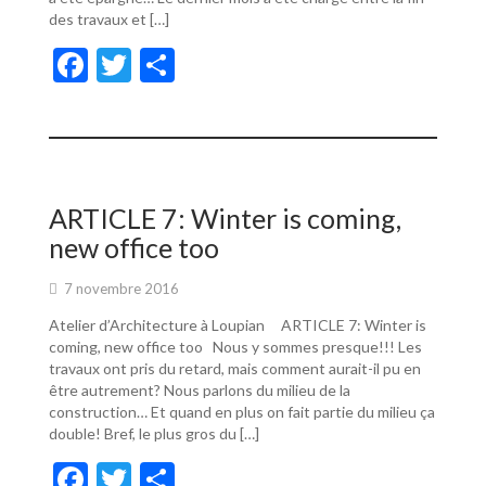
des travaux et […]
F
T
P
ac
w
ar
e
itt
ta
b
er
g
o
er
ARTICLE 7: Winter is coming,
o
new office too
k
7 novembre 2016
Atelier d’Architecture à Loupian ARTICLE 7: Winter is
coming, new office too Nous y sommes presque!!! Les
travaux ont pris du retard, mais comment aurait-il pu en
être autrement? Nous parlons du milieu de la
construction… Et quand en plus on fait partie du milieu ça
double! Bref, le plus gros du […]
F
T
P