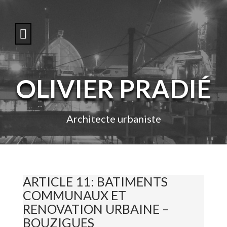
S
k
i
p
t
o
c
o
OLIVIER PRADIÉ
n
t
e
n
Architecte urbaniste
t
ARTICLE 11: BATIMENTS
COMMUNAUX ET
RENOVATION URBAINE –
BOUZIGUES