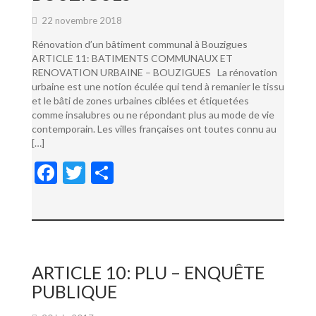
22 novembre 2018
Rénovation d’un bâtiment communal à Bouzigues
ARTICLE 11: BATIMENTS COMMUNAUX ET
RENOVATION URBAINE – BOUZIGUES La rénovation
urbaine est une notion éculée qui tend à remanier le tissu
et le bâti de zones urbaines ciblées et étiquetées
comme insalubres ou ne répondant plus au mode de vie
contemporain. Les villes françaises ont toutes connu au
[…]
F
T
P
ac
w
ar
e
itt
ta
b
er
g
o
er
ARTICLE 10: PLU – ENQUÊTE
o
PUBLIQUE
k