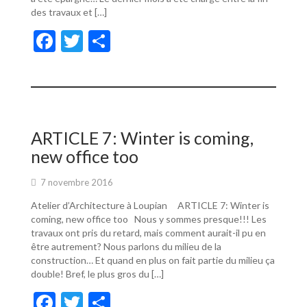
des travaux et […]
F
T
P
ac
w
ar
e
itt
ta
b
er
g
o
er
ARTICLE 7: Winter is coming,
o
new office too
k
7 novembre 2016
Atelier d’Architecture à Loupian ARTICLE 7: Winter is
coming, new office too Nous y sommes presque!!! Les
travaux ont pris du retard, mais comment aurait-il pu en
être autrement? Nous parlons du milieu de la
construction… Et quand en plus on fait partie du milieu ça
double! Bref, le plus gros du […]
F
T
P