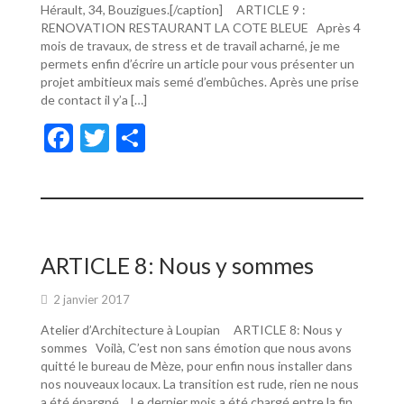
Hérault, 34, Bouzigues.[/caption] ARTICLE 9 :
RENOVATION RESTAURANT LA COTE BLEUE Après 4
mois de travaux, de stress et de travail acharné, je me
permets enfin d’écrire un article pour vous présenter un
projet ambitieux mais semé d’embûches. Après une prise
de contact il y’a […]
F
T
P
ac
w
ar
e
itt
ta
b
er
g
o
er
ARTICLE 8: Nous y sommes
o
2 janvier 2017
k
Atelier d’Architecture à Loupian ARTICLE 8: Nous y
sommes Voilà, C’est non sans émotion que nous avons
quitté le bureau de Mèze, pour enfin nous installer dans
nos nouveaux locaux. La transition est rude, rien ne nous
a été épargné… Le dernier mois a été chargé entre la fin