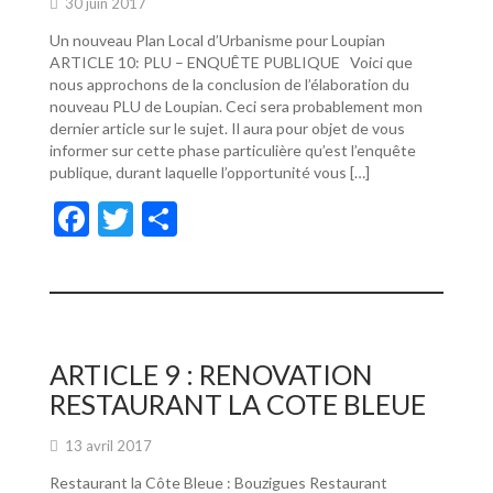
30 juin 2017
Un nouveau Plan Local d’Urbanisme pour Loupian
ARTICLE 10: PLU – ENQUÊTE PUBLIQUE Voici que
nous approchons de la conclusion de l’élaboration du
nouveau PLU de Loupian. Ceci sera probablement mon
dernier article sur le sujet. Il aura pour objet de vous
informer sur cette phase particulière qu’est l’enquête
publique, durant laquelle l’opportunité vous […]
F
T
P
ac
w
ar
e
itt
ta
b
er
g
o
er
ARTICLE 9 : RENOVATION
o
RESTAURANT LA COTE BLEUE
k
13 avril 2017
Restaurant la Côte Bleue : Bouzigues Restaurant