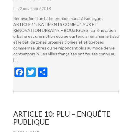
22 novembre 2018
Rénovation d’un bâtiment communal à Bouzigues
ARTICLE 11: BATIMENTS COMMUNAUX ET
RENOVATION URBAINE – BOUZIGUES La rénovation
urbaine est une notion éculée qui tend à remanier le tissu
et le bâti de zones urbaines ciblées et étiquetées
comme insalubres ou ne répondant plus au mode de vie
contemporain. Les villes françaises ont toutes connu au
[…]
F
T
P
ac
w
ar
e
itt
ta
b
er
g
o
er
ARTICLE 10: PLU – ENQUÊTE
o
PUBLIQUE
k