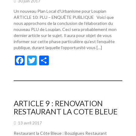
30 juin 2017
Un nouveau Plan Local d’Urbanisme pour Loupian
ARTICLE 10: PLU – ENQUÊTE PUBLIQUE Voici que
nous approchons de la conclusion de l’élaboration du
nouveau PLU de Loupian. Ceci sera probablement mon
dernier article sur le sujet. Il aura pour objet de vous
informer sur cette phase particulière qu’est l’enquête
publique, durant laquelle l’opportunité vous […]
F
T
P
ac
w
ar
e
itt
ta
b
er
g
o
er
ARTICLE 9 : RENOVATION
o
RESTAURANT LA COTE BLEUE
k
13 avril 2017
Restaurant la Côte Bleue : Bouzigues Restaurant