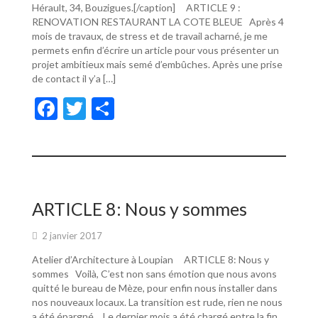
Hérault, 34, Bouzigues.[/caption] ARTICLE 9 :
RENOVATION RESTAURANT LA COTE BLEUE Après 4
mois de travaux, de stress et de travail acharné, je me
permets enfin d’écrire un article pour vous présenter un
projet ambitieux mais semé d’embûches. Après une prise
de contact il y’a […]
F
T
P
ac
w
ar
e
itt
ta
b
er
g
o
er
ARTICLE 8: Nous y sommes
o
2 janvier 2017
k
Atelier d’Architecture à Loupian ARTICLE 8: Nous y
sommes Voilà, C’est non sans émotion que nous avons
quitté le bureau de Mèze, pour enfin nous installer dans
nos nouveaux locaux. La transition est rude, rien ne nous
a été épargné… Le dernier mois a été chargé entre la fin