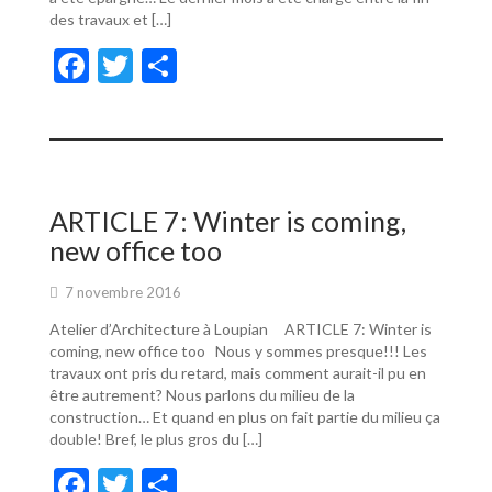
des travaux et […]
F
T
P
ac
w
ar
e
itt
ta
b
er
g
o
er
ARTICLE 7: Winter is coming,
o
new office too
k
7 novembre 2016
Atelier d’Architecture à Loupian ARTICLE 7: Winter is
coming, new office too Nous y sommes presque!!! Les
travaux ont pris du retard, mais comment aurait-il pu en
être autrement? Nous parlons du milieu de la
construction… Et quand en plus on fait partie du milieu ça
double! Bref, le plus gros du […]
F
T
P