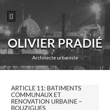
S
k
i
p
t
o
c
o
OLIVIER PRADIÉ
n
t
e
n
Architecte urbaniste
t
ARTICLE 11: BATIMENTS
COMMUNAUX ET
RENOVATION URBAINE –
BOUZIGUES