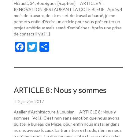
Hérault, 34, Bouzigues.[/caption] ARTICLE 9 :
RENOVATION RESTAURANT LA COTE BLEUE Après 4
mois de travaux, de stress et de travail acharné, je me
permets enfin d’écrire un article pour vous présenter un
projet ambitieux mais semé d’embûches. Après une prise
de contact il y’a […]
F
T
P
ac
w
ar
e
itt
ta
b
er
g
o
er
ARTICLE 8: Nous y sommes
o
2 janvier 2017
k
Atelier d’Architecture à Loupian ARTICLE 8: Nous y
sommes Voilà, C’est non sans émotion que nous avons
quitté le bureau de Mèze, pour enfin nous installer dans
nos nouveaux locaux. La transition est rude, rien ne nous
a été épargné… Le dernier mois a été chargé entre la fin