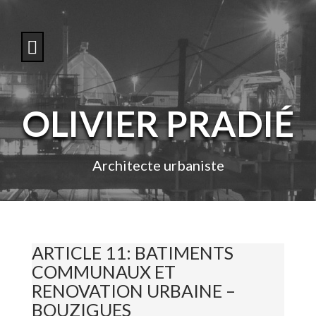
S
k
i
p
t
o
c
o
OLIVIER PRADIÉ
n
t
e
n
Architecte urbaniste
t
ARTICLE 11: BATIMENTS
COMMUNAUX ET
RENOVATION URBAINE –
BOUZIGUES