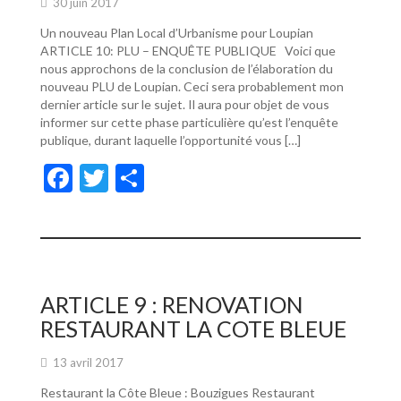
30 juin 2017
Un nouveau Plan Local d’Urbanisme pour Loupian
ARTICLE 10: PLU – ENQUÊTE PUBLIQUE Voici que
nous approchons de la conclusion de l’élaboration du
nouveau PLU de Loupian. Ceci sera probablement mon
dernier article sur le sujet. Il aura pour objet de vous
informer sur cette phase particulière qu’est l’enquête
publique, durant laquelle l’opportunité vous […]
F
T
P
ac
w
ar
e
itt
ta
b
er
g
o
er
ARTICLE 9 : RENOVATION
o
RESTAURANT LA COTE BLEUE
k
13 avril 2017
Restaurant la Côte Bleue : Bouzigues Restaurant