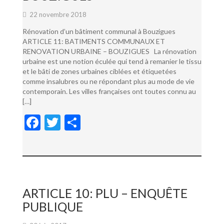
22 novembre 2018
Rénovation d’un bâtiment communal à Bouzigues
ARTICLE 11: BATIMENTS COMMUNAUX ET
RENOVATION URBAINE – BOUZIGUES La rénovation
urbaine est une notion éculée qui tend à remanier le tissu
et le bâti de zones urbaines ciblées et étiquetées
comme insalubres ou ne répondant plus au mode de vie
contemporain. Les villes françaises ont toutes connu au
[…]
F
T
P
ac
w
ar
e
itt
ta
b
er
g
o
er
ARTICLE 10: PLU – ENQUÊTE
o
PUBLIQUE
k