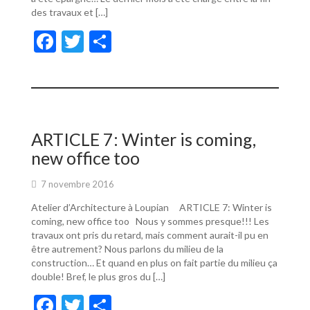
des travaux et […]
F
T
P
ac
w
ar
e
itt
ta
b
er
g
o
er
ARTICLE 7: Winter is coming,
o
new office too
k
7 novembre 2016
Atelier d’Architecture à Loupian ARTICLE 7: Winter is
coming, new office too Nous y sommes presque!!! Les
travaux ont pris du retard, mais comment aurait-il pu en
être autrement? Nous parlons du milieu de la
construction… Et quand en plus on fait partie du milieu ça
double! Bref, le plus gros du […]
F
T
P