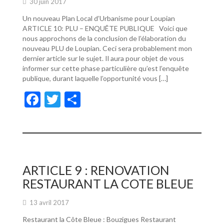
30 juin 2017
Un nouveau Plan Local d’Urbanisme pour Loupian
ARTICLE 10: PLU – ENQUÊTE PUBLIQUE Voici que
nous approchons de la conclusion de l’élaboration du
nouveau PLU de Loupian. Ceci sera probablement mon
dernier article sur le sujet. Il aura pour objet de vous
informer sur cette phase particulière qu’est l’enquête
publique, durant laquelle l’opportunité vous […]
F
T
P
ac
w
ar
e
itt
ta
b
er
g
o
er
ARTICLE 9 : RENOVATION
o
RESTAURANT LA COTE BLEUE
k
13 avril 2017
Restaurant la Côte Bleue : Bouzigues Restaurant