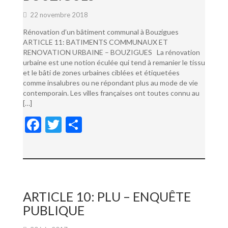
22 novembre 2018
Rénovation d’un bâtiment communal à Bouzigues
ARTICLE 11: BATIMENTS COMMUNAUX ET
RENOVATION URBAINE – BOUZIGUES La rénovation
urbaine est une notion éculée qui tend à remanier le tissu
et le bâti de zones urbaines ciblées et étiquetées
comme insalubres ou ne répondant plus au mode de vie
contemporain. Les villes françaises ont toutes connu au
[…]
F
T
P
ac
w
ar
e
itt
ta
b
er
g
o
er
ARTICLE 10: PLU – ENQUÊTE
o
PUBLIQUE
k