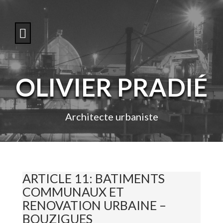
S
k
i
p
t
o
c
o
OLIVIER PRADIÉ
n
t
e
n
Architecte urbaniste
t
ARTICLE 11: BATIMENTS
COMMUNAUX ET
RENOVATION URBAINE –
BOUZIGUES