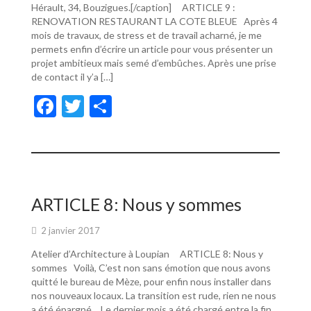
Hérault, 34, Bouzigues.[/caption] ARTICLE 9 :
RENOVATION RESTAURANT LA COTE BLEUE Après 4
mois de travaux, de stress et de travail acharné, je me
permets enfin d’écrire un article pour vous présenter un
projet ambitieux mais semé d’embûches. Après une prise
de contact il y’a […]
F
T
P
ac
w
ar
e
itt
ta
b
er
g
o
er
ARTICLE 8: Nous y sommes
o
2 janvier 2017
k
Atelier d’Architecture à Loupian ARTICLE 8: Nous y
sommes Voilà, C’est non sans émotion que nous avons
quitté le bureau de Mèze, pour enfin nous installer dans
nos nouveaux locaux. La transition est rude, rien ne nous
a été épargné… Le dernier mois a été chargé entre la fin