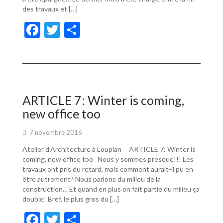
des travaux et […]
F
T
P
ac
w
ar
e
itt
ta
b
er
g
o
er
ARTICLE 7: Winter is coming,
o
new office too
k
7 novembre 2016
Atelier d’Architecture à Loupian ARTICLE 7: Winter is
coming, new office too Nous y sommes presque!!! Les
travaux ont pris du retard, mais comment aurait-il pu en
être autrement? Nous parlons du milieu de la
construction… Et quand en plus on fait partie du milieu ça
double! Bref, le plus gros du […]
F
T
P