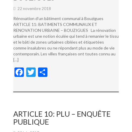
22 novembre 2018
Rénovation d’un bâtiment communal à Bouzigues
ARTICLE 11: BATIMENTS COMMUNAUX ET
RENOVATION URBAINE – BOUZIGUES La rénovation
urbaine est une notion éculée qui tend à remanier le tissu
et le bâti de zones urbaines ciblées et étiquetées
comme insalubres ou ne répondant plus au mode de vie
contemporain. Les villes françaises ont toutes connu au
[…]
F
T
P
ac
w
ar
e
itt
ta
b
er
g
o
er
ARTICLE 10: PLU – ENQUÊTE
o
PUBLIQUE
k