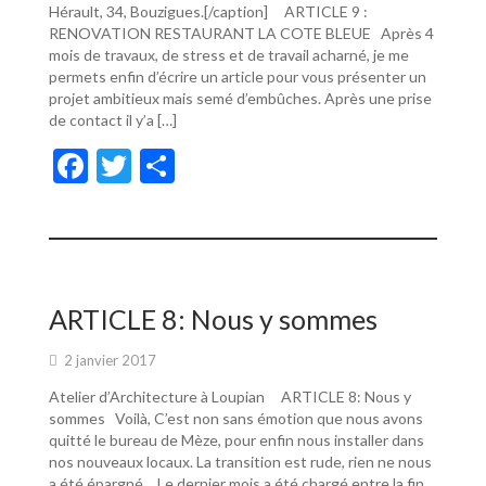
Hérault, 34, Bouzigues.[/caption] ARTICLE 9 :
RENOVATION RESTAURANT LA COTE BLEUE Après 4
mois de travaux, de stress et de travail acharné, je me
permets enfin d’écrire un article pour vous présenter un
projet ambitieux mais semé d’embûches. Après une prise
de contact il y’a […]
F
T
P
ac
w
ar
e
itt
ta
b
er
g
o
er
ARTICLE 8: Nous y sommes
o
2 janvier 2017
k
Atelier d’Architecture à Loupian ARTICLE 8: Nous y
sommes Voilà, C’est non sans émotion que nous avons
quitté le bureau de Mèze, pour enfin nous installer dans
nos nouveaux locaux. La transition est rude, rien ne nous
a été épargné… Le dernier mois a été chargé entre la fin