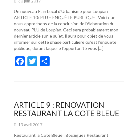
30 juin 2017
Un nouveau Plan Local d’Urbanisme pour Loupian
ARTICLE 10: PLU – ENQUÊTE PUBLIQUE Voici que
nous approchons de la conclusion de l’élaboration du
nouveau PLU de Loupian. Ceci sera probablement mon
dernier article sur le sujet. Il aura pour objet de vous
informer sur cette phase particulière qu’est l’enquête
publique, durant laquelle l’opportunité vous […]
F
T
P
ac
w
ar
e
itt
ta
b
er
g
o
er
ARTICLE 9 : RENOVATION
o
RESTAURANT LA COTE BLEUE
k
13 avril 2017
Restaurant la Côte Bleue : Bouzigues Restaurant