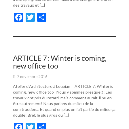
des travaux et […]
F
T
P
ac
w
ar
e
itt
ta
b
er
g
o
er
ARTICLE 7: Winter is coming,
o
new office too
k
7 novembre 2016
Atelier d’Architecture à Loupian ARTICLE 7: Winter is
coming, new office too Nous y sommes presque!!! Les
travaux ont pris du retard, mais comment aurait-il pu en
être autrement? Nous parlons du milieu de la
construction… Et quand en plus on fait partie du milieu ça
double! Bref, le plus gros du […]
F
T
P