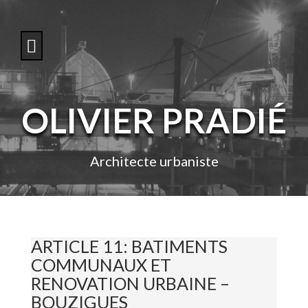
S
k
i
p
t
o
c
o
OLIVIER PRADIÉ
n
t
e
n
Architecte urbaniste
t
ARTICLE 11: BATIMENTS
COMMUNAUX ET
RENOVATION URBAINE –
BOUZIGUES