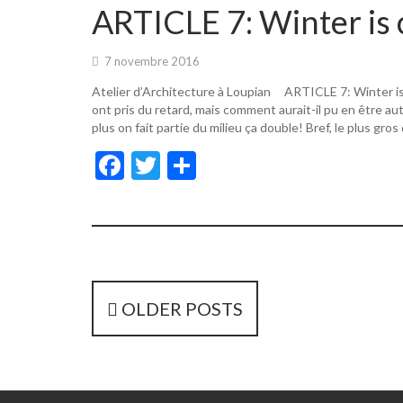
o
er
ARTICLE 7: Winter is 
o
k
7 novembre 2016
Atelier d’Architecture à Loupian ARTICLE 7: Winter i
ont pris du retard, mais comment aurait-il pu en être a
plus on fait partie du milieu ça double! Bref, le plus gros
F
T
P
ac
w
ar
e
itt
ta
b
er
g
o
er
o
P
OLDER POSTS
k
o
s