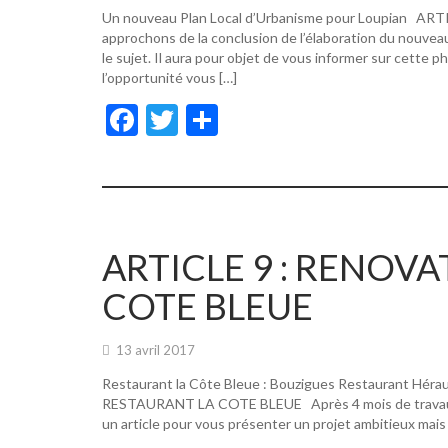
Un nouveau Plan Local d’Urbanisme pour Loupian A
approchons de la conclusion de l’élaboration du nouvea
le sujet. Il aura pour objet de vous informer sur cette p
l’opportunité vous […]
F
T
P
ac
w
ar
e
itt
ta
b
er
g
o
er
ARTICLE 9 : RENOV
o
COTE BLEUE
k
13 avril 2017
Restaurant la Côte Bleue : Bouzigues Restaurant Hér
RESTAURANT LA COTE BLEUE Après 4 mois de travaux, de
un article pour vous présenter un projet ambitieux mais