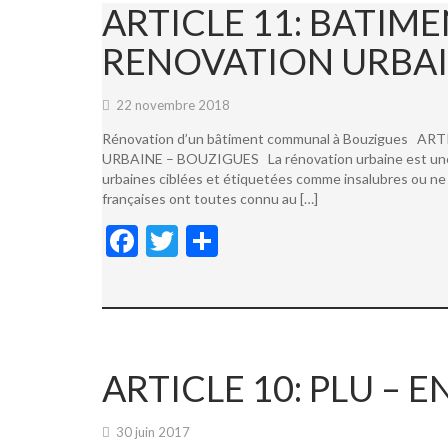
ARTICLE 11: BATI
RENOVATION URBAI
22 novembre 2018
Rénovation d’un bâtiment communal à Bouzigues
URBAINE – BOUZIGUES La rénovation urbaine est une not
urbaines ciblées et étiquetées comme insalubres ou ne 
françaises ont toutes connu au […]
F
T
P
ac
w
ar
e
itt
ta
b
er
g
o
er
ARTICLE 10: PLU –
o
k
30 juin 2017