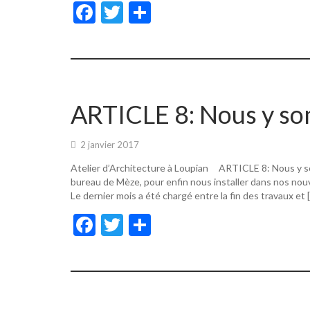
F
T
P
ac
w
ar
e
itt
ta
b
er
g
o
er
ARTICLE 8: Nous y s
o
k
2 janvier 2017
Atelier d’Architecture à Loupian ARTICLE 8: Nous y s
bureau de Mèze, pour enfin nous installer dans nos nouv
Le dernier mois a été chargé entre la fin des travaux et 
F
T
P
ac
w
ar
e
itt
ta
b
er
g