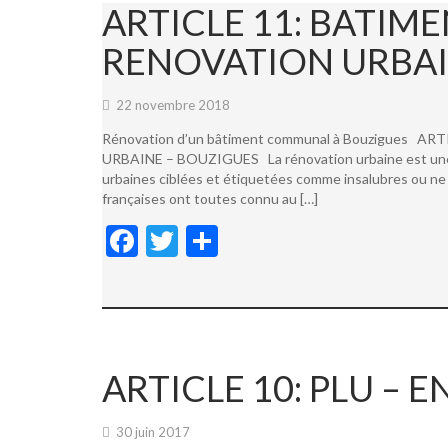
ARTICLE 11: BATI
RENOVATION URBAI
22 novembre 2018
Rénovation d’un bâtiment communal à Bouzigues
URBAINE – BOUZIGUES La rénovation urbaine est une not
urbaines ciblées et étiquetées comme insalubres ou ne 
françaises ont toutes connu au […]
F
T
P
ac
w
ar
e
itt
ta
b
er
g
o
er
ARTICLE 10: PLU –
o
k
30 juin 2017