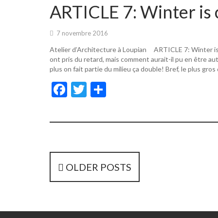
o
er
ARTICLE 7: Winter is 
o
k
7 novembre 2016
Atelier d’Architecture à Loupian ARTICLE 7: Winter i
ont pris du retard, mais comment aurait-il pu en être a
plus on fait partie du milieu ça double! Bref, le plus gros
F
T
P
ac
w
ar
e
itt
ta
b
er
g
o
er
o
P
OLDER POSTS
k
o
s