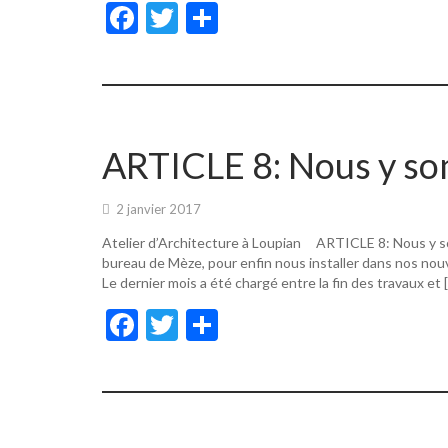
F
T
P
ac
w
ar
e
itt
ta
b
er
g
o
er
ARTICLE 8: Nous y s
o
k
2 janvier 2017
Atelier d’Architecture à Loupian ARTICLE 8: Nous y s
bureau de Mèze, pour enfin nous installer dans nos nouv
Le dernier mois a été chargé entre la fin des travaux et 
F
T
P
ac
w
ar
e
itt
ta
b
er
g