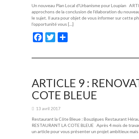
Un nouveau Plan Local d’Urbanisme pour Loupian A
approchons de la conclusion de l’élaboration du nouvea
le sujet. Il aura pour objet de vous informer sur cette p
l’opportunité vous […]
F
T
P
ac
w
ar
e
itt
ta
b
er
g
o
er
ARTICLE 9 : RENOV
o
COTE BLEUE
k
13 avril 2017
Restaurant la Côte Bleue : Bouzigues Restaurant Hér
RESTAURANT LA COTE BLEUE Après 4 mois de travaux, de
un article pour vous présenter un projet ambitieux mais