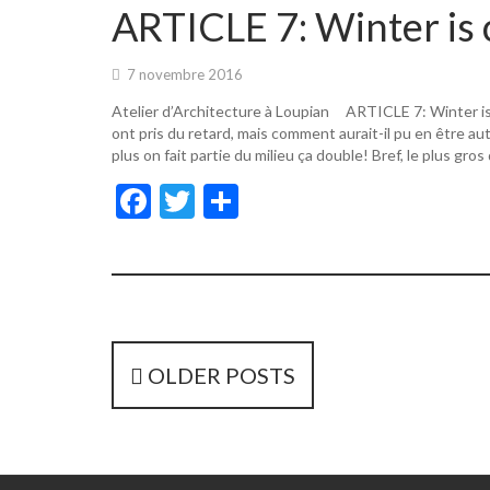
o
er
ARTICLE 7: Winter is 
o
k
7 novembre 2016
Atelier d’Architecture à Loupian ARTICLE 7: Winter i
ont pris du retard, mais comment aurait-il pu en être a
plus on fait partie du milieu ça double! Bref, le plus gros
F
T
P
ac
w
ar
e
itt
ta
b
er
g
o
er
o
P
OLDER POSTS
k
o
s