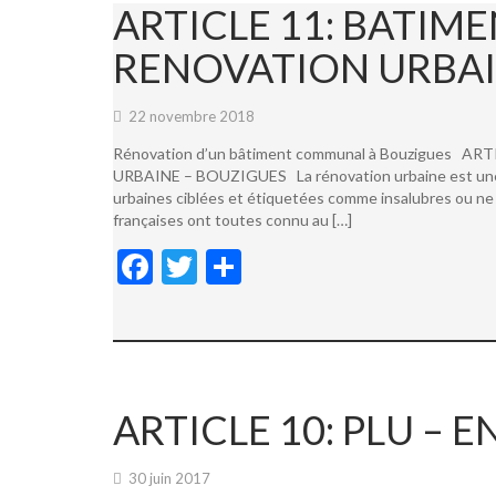
ARTICLE 11: BATI
RENOVATION URBAI
22 novembre 2018
Rénovation d’un bâtiment communal à Bouzigues
URBAINE – BOUZIGUES La rénovation urbaine est une not
urbaines ciblées et étiquetées comme insalubres ou ne 
françaises ont toutes connu au […]
F
T
P
ac
w
ar
e
itt
ta
b
er
g
o
er
ARTICLE 10: PLU –
o
k
30 juin 2017