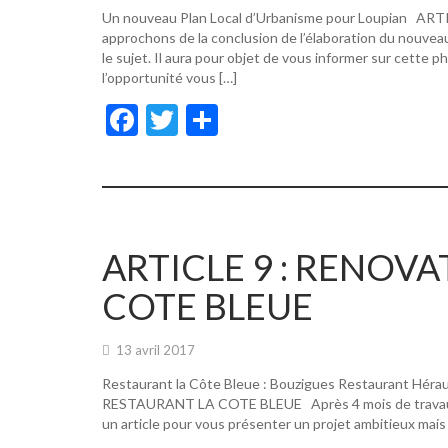
Un nouveau Plan Local d’Urbanisme pour Loupian A
approchons de la conclusion de l’élaboration du nouvea
le sujet. Il aura pour objet de vous informer sur cette p
l’opportunité vous […]
F
T
P
ac
w
ar
e
itt
ta
b
er
g
o
er
ARTICLE 9 : RENOV
o
COTE BLEUE
k
13 avril 2017
Restaurant la Côte Bleue : Bouzigues Restaurant Hér
RESTAURANT LA COTE BLEUE Après 4 mois de travaux, de
un article pour vous présenter un projet ambitieux mais