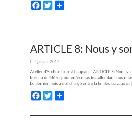
F
T
P
ac
w
ar
e
itt
ta
b
er
g
o
er
ARTICLE 8: Nous y s
o
k
2 janvier 2017
Atelier d’Architecture à Loupian ARTICLE 8: Nous y s
bureau de Mèze, pour enfin nous installer dans nos nouv
Le dernier mois a été chargé entre la fin des travaux et 
F
T
P
ac
w
ar
e
itt
ta
b
er
g