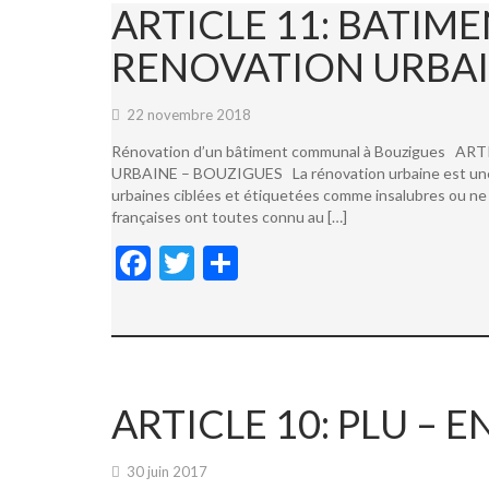
ARTICLE 11: BATI
RENOVATION URBAI
22 novembre 2018
Rénovation d’un bâtiment communal à Bouzigues
URBAINE – BOUZIGUES La rénovation urbaine est une not
urbaines ciblées et étiquetées comme insalubres ou ne 
françaises ont toutes connu au […]
F
T
P
ac
w
ar
e
itt
ta
b
er
g
o
er
ARTICLE 10: PLU –
o
k
30 juin 2017