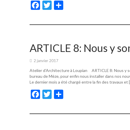
F
T
P
ac
w
ar
e
itt
ta
b
er
g
o
er
ARTICLE 8: Nous y s
o
k
2 janvier 2017
Atelier d’Architecture à Loupian ARTICLE 8: Nous y s
bureau de Mèze, pour enfin nous installer dans nos nouv
Le dernier mois a été chargé entre la fin des travaux et 
F
T
P
ac
w
ar
e
itt
ta
b
er
g