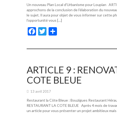
Un nouveau Plan Local d’Urbanisme pour Loupian A
approchons de la conclusion de l’élaboration du nouvea
le sujet. Il aura pour objet de vous informer sur cette p
l’opportunité vous […]
F
T
P
ac
w
ar
e
itt
ta
b
er
g
o
er
ARTICLE 9 : RENOV
o
COTE BLEUE
k
13 avril 2017
Restaurant la Côte Bleue : Bouzigues Restaurant Hér
RESTAURANT LA COTE BLEUE Après 4 mois de travaux, de
un article pour vous présenter un projet ambitieux mais