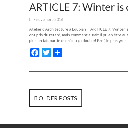
o
er
ARTICLE 7: Winter is 
o
k
7 novembre 2016
Atelier d’Architecture à Loupian ARTICLE 7: Winter i
ont pris du retard, mais comment aurait-il pu en être a
plus on fait partie du milieu ça double! Bref, le plus gros
F
T
P
ac
w
ar
e
itt
ta
b
er
g
o
er
o
P
OLDER POSTS
k
o
s