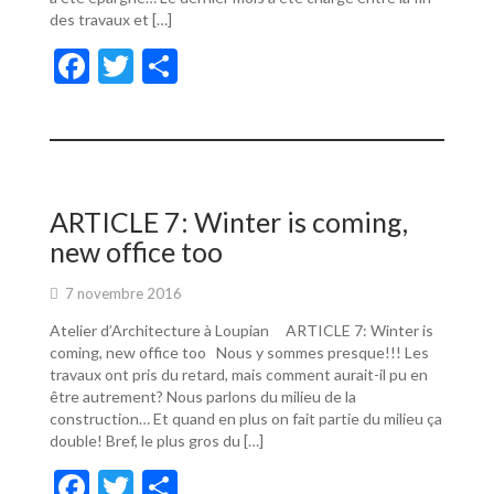
des travaux et […]
F
T
P
ac
w
ar
e
itt
ta
b
er
g
o
er
ARTICLE 7: Winter is coming,
o
new office too
k
7 novembre 2016
Atelier d’Architecture à Loupian ARTICLE 7: Winter is
coming, new office too Nous y sommes presque!!! Les
travaux ont pris du retard, mais comment aurait-il pu en
être autrement? Nous parlons du milieu de la
construction… Et quand en plus on fait partie du milieu ça
double! Bref, le plus gros du […]
F
T
P