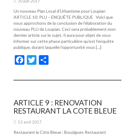
30 juin 2017
Un nouveau Plan Local d’Urbanisme pour Loupian
ARTICLE 10: PLU – ENQUÊTE PUBLIQUE Voici que
nous approchons de la conclusion de l’élaboration du
nouveau PLU de Loupian. Ceci sera probablement mon
dernier article sur le sujet. Il aura pour objet de vous
informer sur cette phase particulière qu’est l’enquête
publique, durant laquelle l’opportunité vous […]
F
T
P
ac
w
ar
e
itt
ta
b
er
g
o
er
ARTICLE 9 : RENOVATION
o
RESTAURANT LA COTE BLEUE
k
13 avril 2017
Restaurant la Côte Bleue : Bouzigues Restaurant