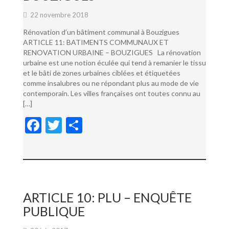
22 novembre 2018
Rénovation d’un bâtiment communal à Bouzigues
ARTICLE 11: BATIMENTS COMMUNAUX ET
RENOVATION URBAINE – BOUZIGUES La rénovation
urbaine est une notion éculée qui tend à remanier le tissu
et le bâti de zones urbaines ciblées et étiquetées
comme insalubres ou ne répondant plus au mode de vie
contemporain. Les villes françaises ont toutes connu au
[…]
F
T
P
ac
w
ar
e
itt
ta
b
er
g
o
er
ARTICLE 10: PLU – ENQUÊTE
o
PUBLIQUE
k