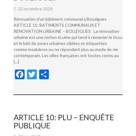
22 novembre 2018
Rénovation d’un bâtiment communal à Bouzigues
ARTICLE 11: BATIMENTS COMMUNAUX ET
RENOVATION URBAINE – BOUZIGUES La rénovation
urbaine est une notion éculée qui tend à remanier le tissu
et le bâti de zones urbaines ciblées et étiquetées
comme insalubres ou ne répondant plus au mode de vie
contemporain. Les villes françaises ont toutes connu au
[…]
F
T
P
ac
w
ar
e
itt
ta
b
er
g
o
er
ARTICLE 10: PLU – ENQUÊTE
o
PUBLIQUE
k