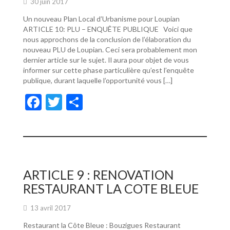
30 juin 2017
Un nouveau Plan Local d’Urbanisme pour Loupian
ARTICLE 10: PLU – ENQUÊTE PUBLIQUE Voici que
nous approchons de la conclusion de l’élaboration du
nouveau PLU de Loupian. Ceci sera probablement mon
dernier article sur le sujet. Il aura pour objet de vous
informer sur cette phase particulière qu’est l’enquête
publique, durant laquelle l’opportunité vous […]
F
T
P
ac
w
ar
e
itt
ta
b
er
g
o
er
ARTICLE 9 : RENOVATION
o
RESTAURANT LA COTE BLEUE
k
13 avril 2017
Restaurant la Côte Bleue : Bouzigues Restaurant