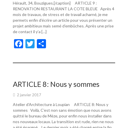
Hérault, 34, Bouzigues.[/caption] ARTICLE 9 :
RENOVATION RESTAURANT LA COTE BLEUE Après 4
mois de travaux, de stress et de travail acharné, je me
permets enfin d’écrire un article pour vous présenter un
projet ambitieux mais semé d’embûches. Après une prise
de contact il y’a […]
F
T
P
ac
w
ar
e
itt
ta
b
er
g
o
er
ARTICLE 8: Nous y sommes
o
2 janvier 2017
k
Atelier d’Architecture à Loupian ARTICLE 8: Nous y
sommes Voilà, C’est non sans émotion que nous avons
quitté le bureau de Mèze, pour enfin nous installer dans
nos nouveaux locaux. La transition est rude, rien ne nous
a été épargné… Le dernier mois a été chargé entre la fin