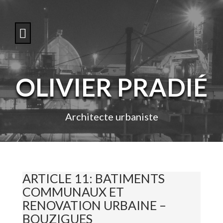
S
k
i
p
t
o
c
o
OLIVIER PRADIÉ
n
t
e
n
Architecte urbaniste
t
ARTICLE 11: BATIMENTS
COMMUNAUX ET
RENOVATION URBAINE –
BOUZIGUES