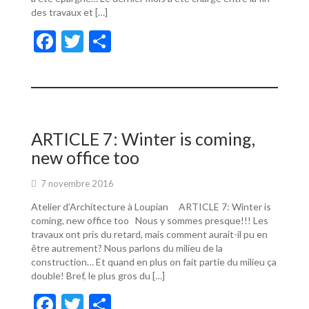
des travaux et […]
F
T
P
ac
w
ar
e
itt
ta
b
er
g
o
er
ARTICLE 7: Winter is coming,
o
new office too
k
7 novembre 2016
Atelier d’Architecture à Loupian ARTICLE 7: Winter is
coming, new office too Nous y sommes presque!!! Les
travaux ont pris du retard, mais comment aurait-il pu en
être autrement? Nous parlons du milieu de la
construction… Et quand en plus on fait partie du milieu ça
double! Bref, le plus gros du […]
F
T
P