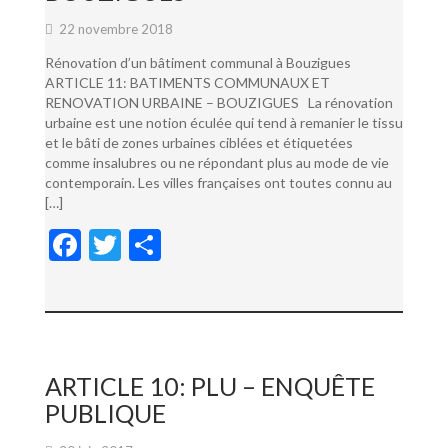
22 novembre 2018
Rénovation d’un bâtiment communal à Bouzigues
ARTICLE 11: BATIMENTS COMMUNAUX ET
RENOVATION URBAINE – BOUZIGUES La rénovation
urbaine est une notion éculée qui tend à remanier le tissu
et le bâti de zones urbaines ciblées et étiquetées
comme insalubres ou ne répondant plus au mode de vie
contemporain. Les villes françaises ont toutes connu au
[…]
F
T
P
ac
w
ar
e
itt
ta
b
er
g
o
er
ARTICLE 10: PLU – ENQUÊTE
o
PUBLIQUE
k