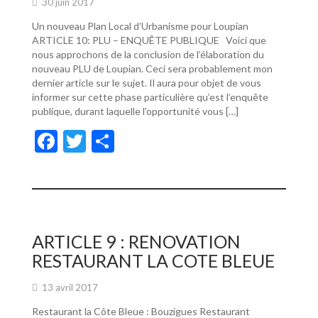
30 juin 2017
Un nouveau Plan Local d’Urbanisme pour Loupian
ARTICLE 10: PLU – ENQUÊTE PUBLIQUE Voici que
nous approchons de la conclusion de l’élaboration du
nouveau PLU de Loupian. Ceci sera probablement mon
dernier article sur le sujet. Il aura pour objet de vous
informer sur cette phase particulière qu’est l’enquête
publique, durant laquelle l’opportunité vous […]
F
T
P
ac
w
ar
e
itt
ta
b
er
g
o
er
ARTICLE 9 : RENOVATION
o
RESTAURANT LA COTE BLEUE
k
13 avril 2017
Restaurant la Côte Bleue : Bouzigues Restaurant