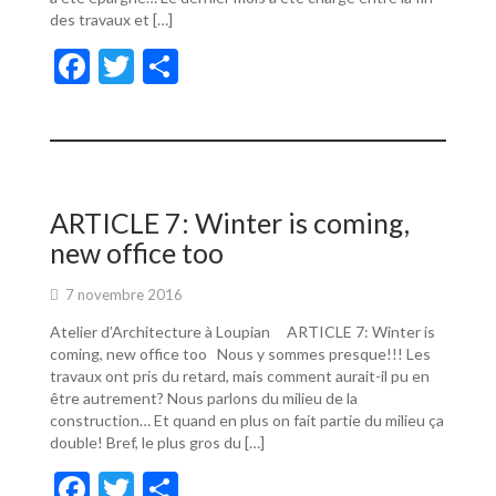
des travaux et […]
F
T
P
ac
w
ar
e
itt
ta
b
er
g
o
er
ARTICLE 7: Winter is coming,
o
new office too
k
7 novembre 2016
Atelier d’Architecture à Loupian ARTICLE 7: Winter is
coming, new office too Nous y sommes presque!!! Les
travaux ont pris du retard, mais comment aurait-il pu en
être autrement? Nous parlons du milieu de la
construction… Et quand en plus on fait partie du milieu ça
double! Bref, le plus gros du […]
F
T
P