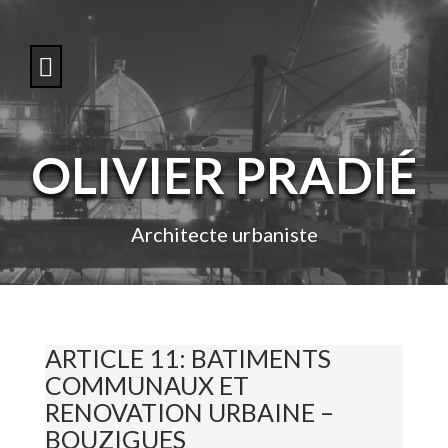
S
k
i
p
t
o
c
o
OLIVIER PRADIÉ
n
t
e
n
Architecte urbaniste
t
ARTICLE 11: BATIMENTS
COMMUNAUX ET
RENOVATION URBAINE –
BOUZIGUES