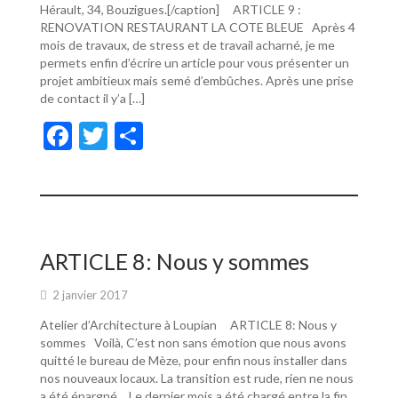
Hérault, 34, Bouzigues.[/caption] ARTICLE 9 :
RENOVATION RESTAURANT LA COTE BLEUE Après 4
mois de travaux, de stress et de travail acharné, je me
permets enfin d’écrire un article pour vous présenter un
projet ambitieux mais semé d’embûches. Après une prise
de contact il y’a […]
F
T
P
ac
w
ar
e
itt
ta
b
er
g
o
er
ARTICLE 8: Nous y sommes
o
2 janvier 2017
k
Atelier d’Architecture à Loupian ARTICLE 8: Nous y
sommes Voilà, C’est non sans émotion que nous avons
quitté le bureau de Mèze, pour enfin nous installer dans
nos nouveaux locaux. La transition est rude, rien ne nous
a été épargné… Le dernier mois a été chargé entre la fin