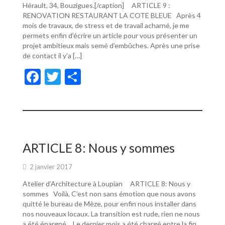
Hérault, 34, Bouzigues.[/caption] ARTICLE 9 :
RENOVATION RESTAURANT LA COTE BLEUE Après 4
mois de travaux, de stress et de travail acharné, je me
permets enfin d’écrire un article pour vous présenter un
projet ambitieux mais semé d’embûches. Après une prise
de contact il y’a […]
F
T
P
ac
w
ar
e
itt
ta
b
er
g
o
er
ARTICLE 8: Nous y sommes
o
2 janvier 2017
k
Atelier d’Architecture à Loupian ARTICLE 8: Nous y
sommes Voilà, C’est non sans émotion que nous avons
quitté le bureau de Mèze, pour enfin nous installer dans
nos nouveaux locaux. La transition est rude, rien ne nous
a été épargné… Le dernier mois a été chargé entre la fin