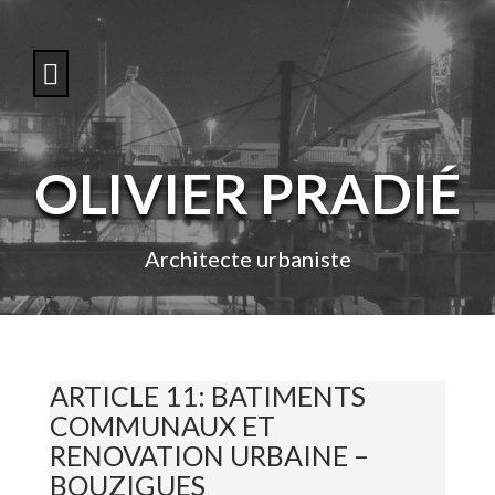
S
k
i
p
t
o
c
o
OLIVIER PRADIÉ
n
t
e
n
Architecte urbaniste
t
ARTICLE 11: BATIMENTS
COMMUNAUX ET
RENOVATION URBAINE –
BOUZIGUES