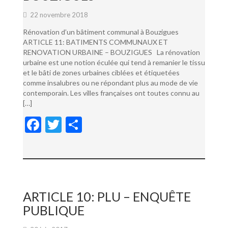
22 novembre 2018
Rénovation d’un bâtiment communal à Bouzigues
ARTICLE 11: BATIMENTS COMMUNAUX ET
RENOVATION URBAINE – BOUZIGUES La rénovation
urbaine est une notion éculée qui tend à remanier le tissu
et le bâti de zones urbaines ciblées et étiquetées
comme insalubres ou ne répondant plus au mode de vie
contemporain. Les villes françaises ont toutes connu au
[…]
F
T
P
ac
w
ar
e
itt
ta
b
er
g
o
er
ARTICLE 10: PLU – ENQUÊTE
o
PUBLIQUE
k