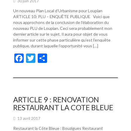
30 juin 2017
Un nouveau Plan Local d’Urbanisme pour Loupian
ARTICLE 10: PLU – ENQUÊTE PUBLIQUE Voici que
nous approchons de la conclusion de l’élaboration du
nouveau PLU de Loupian. Ceci sera probablement mon
dernier article sur le sujet. Il aura pour objet de vous
informer sur cette phase particulière qu’est l’enquête
publique, durant laquelle l’opportunité vous […]
F
T
P
ac
w
ar
e
itt
ta
b
er
g
o
er
ARTICLE 9 : RENOVATION
o
RESTAURANT LA COTE BLEUE
k
13 avril 2017
Restaurant la Côte Bleue : Bouzigues Restaurant