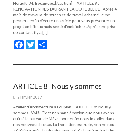
Hérault, 34, Bouzigues.[/caption] ARTICLE 9 :
RENOVATION RESTAURANT LA COTE BLEUE Après 4
mois de travaux, de stress et de travail acharné, je me
permets enfin d’écrire un article pour vous présenter un
projet ambitieux mais semé d’embûches. Après une prise
de contact il y’a […]
F
T
P
ac
w
ar
e
itt
ta
b
er
g
o
er
ARTICLE 8: Nous y sommes
o
2 janvier 2017
k
Atelier d’Architecture à Loupian ARTICLE 8: Nous y
sommes Voilà, C’est non sans émotion que nous avons
quitté le bureau de Mèze, pour enfin nous installer dans
nos nouveaux locaux. La transition est rude, rien ne nous
a été épargné… Le dernier mois a été chargé entre la fin