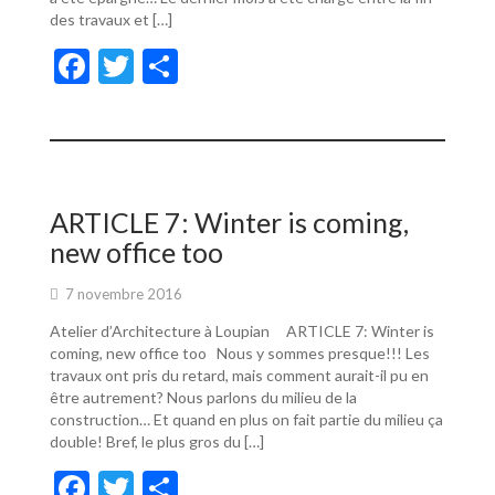
des travaux et […]
F
T
P
ac
w
ar
e
itt
ta
b
er
g
o
er
ARTICLE 7: Winter is coming,
o
new office too
k
7 novembre 2016
Atelier d’Architecture à Loupian ARTICLE 7: Winter is
coming, new office too Nous y sommes presque!!! Les
travaux ont pris du retard, mais comment aurait-il pu en
être autrement? Nous parlons du milieu de la
construction… Et quand en plus on fait partie du milieu ça
double! Bref, le plus gros du […]
F
T
P