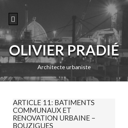
S
k
i
p
t
o
c
o
OLIVIER PRADIÉ
n
t
e
n
Architecte urbaniste
t
ARTICLE 11: BATIMENTS
COMMUNAUX ET
RENOVATION URBAINE –
BOUZIGUES