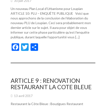
30 juin 2017
Un nouveau Plan Local d’Urbanisme pour Loupian
ARTICLE 10: PLU – ENQUÊTE PUBLIQUE Voici que
nous approchons de la conclusion de l’élaboration du
nouveau PLU de Loupian. Ceci sera probablement mon
dernier article sur le sujet. Il aura pour objet de vous
informer sur cette phase particulière qu’est l’enquête
publique, durant laquelle l’opportunité vous […]
F
T
P
ac
w
ar
e
itt
ta
b
er
g
o
er
ARTICLE 9 : RENOVATION
o
RESTAURANT LA COTE BLEUE
k
13 avril 2017
Restaurant la Côte Bleue : Bouzigues Restaurant