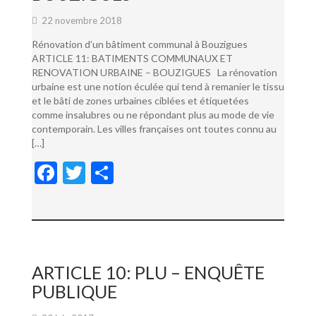
22 novembre 2018
Rénovation d’un bâtiment communal à Bouzigues
ARTICLE 11: BATIMENTS COMMUNAUX ET
RENOVATION URBAINE – BOUZIGUES La rénovation
urbaine est une notion éculée qui tend à remanier le tissu
et le bâti de zones urbaines ciblées et étiquetées
comme insalubres ou ne répondant plus au mode de vie
contemporain. Les villes françaises ont toutes connu au
[…]
F
T
P
ac
w
ar
e
itt
ta
b
er
g
o
er
ARTICLE 10: PLU – ENQUÊTE
o
PUBLIQUE
k