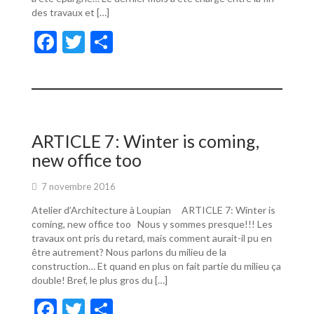
des travaux et […]
F
T
P
ac
w
ar
e
itt
ta
b
er
g
o
er
ARTICLE 7: Winter is coming,
o
new office too
k
7 novembre 2016
Atelier d’Architecture à Loupian ARTICLE 7: Winter is
coming, new office too Nous y sommes presque!!! Les
travaux ont pris du retard, mais comment aurait-il pu en
être autrement? Nous parlons du milieu de la
construction… Et quand en plus on fait partie du milieu ça
double! Bref, le plus gros du […]
F
T
P