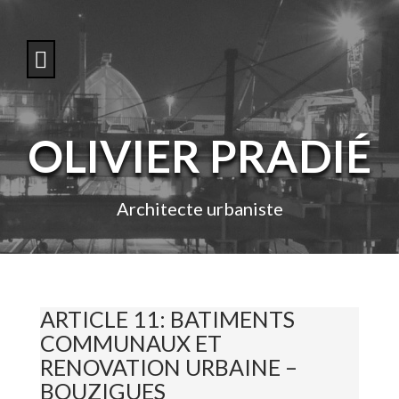
S
k
i
p
t
o
c
o
OLIVIER PRADIÉ
n
t
e
n
Architecte urbaniste
t
ARTICLE 11: BATIMENTS
COMMUNAUX ET
RENOVATION URBAINE –
BOUZIGUES