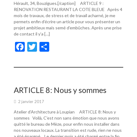
Hérault, 34, Bouzigues.[/caption] ARTICLE 9 :
RENOVATION RESTAURANT LA COTE BLEUE Après 4
mois de travaux, de stress et de travail acharné, je me
permets enfin d’écrire un article pour vous présenter un
projet ambitieux mais semé d’embûches. Après une prise
de contact il y’a […]
F
T
P
ac
w
ar
e
itt
ta
b
er
g
o
er
ARTICLE 8: Nous y sommes
o
2 janvier 2017
k
Atelier d’Architecture à Loupian ARTICLE 8: Nous y
sommes Voilà, C’est non sans émotion que nous avons
quitté le bureau de Mèze, pour enfin nous installer dans
nos nouveaux locaux. La transition est rude, rien ne nous
a été épargné… Le dernier mois a été chargé entre la fin