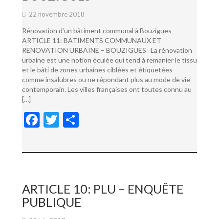
22 novembre 2018
Rénovation d’un bâtiment communal à Bouzigues
ARTICLE 11: BATIMENTS COMMUNAUX ET
RENOVATION URBAINE – BOUZIGUES La rénovation
urbaine est une notion éculée qui tend à remanier le tissu
et le bâti de zones urbaines ciblées et étiquetées
comme insalubres ou ne répondant plus au mode de vie
contemporain. Les villes françaises ont toutes connu au
[…]
F
T
P
ac
w
ar
e
itt
ta
b
er
g
o
er
ARTICLE 10: PLU – ENQUÊTE
o
PUBLIQUE
k