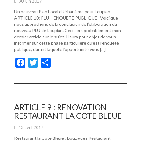
30 juin 2017
Un nouveau Plan Local d’Urbanisme pour Loupian
ARTICLE 10: PLU – ENQUÊTE PUBLIQUE Voici que
nous approchons de la conclusion de l’élaboration du
nouveau PLU de Loupian. Ceci sera probablement mon
dernier article sur le sujet. Il aura pour objet de vous
informer sur cette phase particulière qu’est l’enquête
publique, durant laquelle l’opportunité vous […]
F
T
P
ac
w
ar
e
itt
ta
b
er
g
o
er
ARTICLE 9 : RENOVATION
o
RESTAURANT LA COTE BLEUE
k
13 avril 2017
Restaurant la Côte Bleue : Bouzigues Restaurant