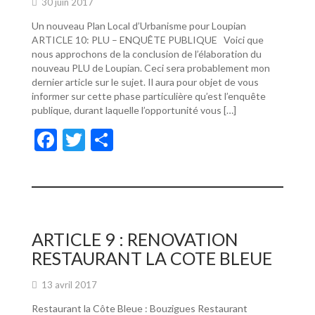
30 juin 2017
Un nouveau Plan Local d’Urbanisme pour Loupian
ARTICLE 10: PLU – ENQUÊTE PUBLIQUE Voici que
nous approchons de la conclusion de l’élaboration du
nouveau PLU de Loupian. Ceci sera probablement mon
dernier article sur le sujet. Il aura pour objet de vous
informer sur cette phase particulière qu’est l’enquête
publique, durant laquelle l’opportunité vous […]
F
T
P
ac
w
ar
e
itt
ta
b
er
g
o
er
ARTICLE 9 : RENOVATION
o
RESTAURANT LA COTE BLEUE
k
13 avril 2017
Restaurant la Côte Bleue : Bouzigues Restaurant