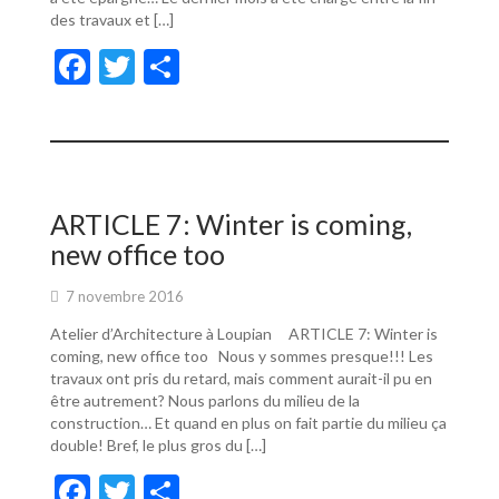
des travaux et […]
F
T
P
ac
w
ar
e
itt
ta
b
er
g
o
er
ARTICLE 7: Winter is coming,
o
new office too
k
7 novembre 2016
Atelier d’Architecture à Loupian ARTICLE 7: Winter is
coming, new office too Nous y sommes presque!!! Les
travaux ont pris du retard, mais comment aurait-il pu en
être autrement? Nous parlons du milieu de la
construction… Et quand en plus on fait partie du milieu ça
double! Bref, le plus gros du […]
F
T
P