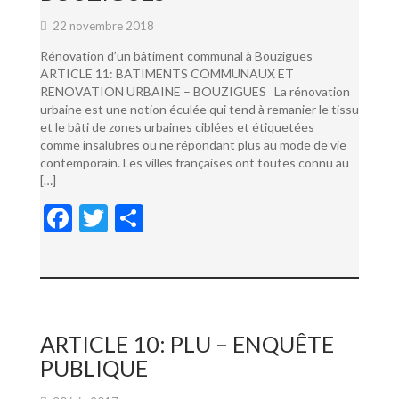
22 novembre 2018
Rénovation d’un bâtiment communal à Bouzigues
ARTICLE 11: BATIMENTS COMMUNAUX ET
RENOVATION URBAINE – BOUZIGUES La rénovation
urbaine est une notion éculée qui tend à remanier le tissu
et le bâti de zones urbaines ciblées et étiquetées
comme insalubres ou ne répondant plus au mode de vie
contemporain. Les villes françaises ont toutes connu au
[…]
F
T
P
ac
w
ar
e
itt
ta
b
er
g
o
er
ARTICLE 10: PLU – ENQUÊTE
o
PUBLIQUE
k