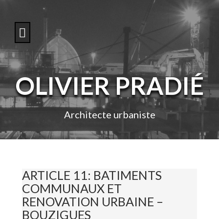
S
k
i
p
t
o
c
o
OLIVIER PRADIÉ
n
t
e
n
Architecte urbaniste
t
ARTICLE 11: BATIMENTS
COMMUNAUX ET
RENOVATION URBAINE –
BOUZIGUES