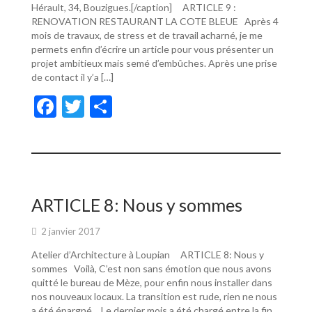
Hérault, 34, Bouzigues.[/caption] ARTICLE 9 :
RENOVATION RESTAURANT LA COTE BLEUE Après 4
mois de travaux, de stress et de travail acharné, je me
permets enfin d’écrire un article pour vous présenter un
projet ambitieux mais semé d’embûches. Après une prise
de contact il y’a […]
F
T
P
ac
w
ar
e
itt
ta
b
er
g
o
er
ARTICLE 8: Nous y sommes
o
2 janvier 2017
k
Atelier d’Architecture à Loupian ARTICLE 8: Nous y
sommes Voilà, C’est non sans émotion que nous avons
quitté le bureau de Mèze, pour enfin nous installer dans
nos nouveaux locaux. La transition est rude, rien ne nous
a été épargné… Le dernier mois a été chargé entre la fin