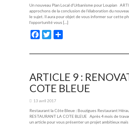
Un nouveau Plan Local d’Urbanisme pour Loupian A
approchons de la conclusion de l’élaboration du nouvea
le sujet. Il aura pour objet de vous informer sur cette p
l’opportunité vous […]
F
T
P
ac
w
ar
e
itt
ta
b
er
g
o
er
ARTICLE 9 : RENOV
o
COTE BLEUE
k
13 avril 2017
Restaurant la Côte Bleue : Bouzigues Restaurant Hér
RESTAURANT LA COTE BLEUE Après 4 mois de travaux, de
un article pour vous présenter un projet ambitieux mais