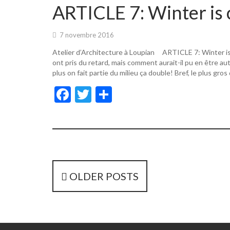
o
er
ARTICLE 7: Winter is 
o
k
7 novembre 2016
Atelier d’Architecture à Loupian ARTICLE 7: Winter i
ont pris du retard, mais comment aurait-il pu en être a
plus on fait partie du milieu ça double! Bref, le plus gros
F
T
P
ac
w
ar
e
itt
ta
b
er
g
o
er
o
P
OLDER POSTS
k
o
s