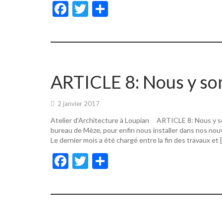
F
T
P
ac
w
ar
e
itt
ta
b
er
g
o
er
ARTICLE 8: Nous y s
o
k
2 janvier 2017
Atelier d’Architecture à Loupian ARTICLE 8: Nous y s
bureau de Mèze, pour enfin nous installer dans nos nouv
Le dernier mois a été chargé entre la fin des travaux et 
F
T
P
ac
w
ar
e
itt
ta
b
er
g