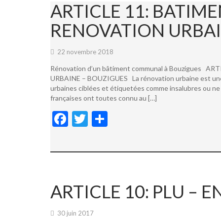
ARTICLE 11: BATI
RENOVATION URBAI
22 novembre 2018
Rénovation d’un bâtiment communal à Bouzigues
URBAINE – BOUZIGUES La rénovation urbaine est une not
urbaines ciblées et étiquetées comme insalubres ou ne 
françaises ont toutes connu au […]
F
T
P
ac
w
ar
e
itt
ta
b
er
g
o
er
ARTICLE 10: PLU –
o
k
30 juin 2017