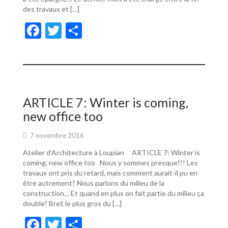
des travaux et […]
F
T
P
ac
w
ar
e
itt
ta
b
er
g
o
er
ARTICLE 7: Winter is coming,
o
new office too
k
7 novembre 2016
Atelier d’Architecture à Loupian ARTICLE 7: Winter is
coming, new office too Nous y sommes presque!!! Les
travaux ont pris du retard, mais comment aurait-il pu en
être autrement? Nous parlons du milieu de la
construction… Et quand en plus on fait partie du milieu ça
double! Bref, le plus gros du […]
F
T
P