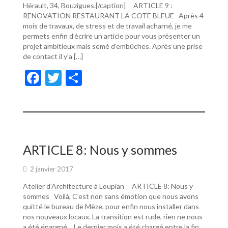
Hérault, 34, Bouzigues.[/caption] ARTICLE 9 :
RENOVATION RESTAURANT LA COTE BLEUE Après 4
mois de travaux, de stress et de travail acharné, je me
permets enfin d’écrire un article pour vous présenter un
projet ambitieux mais semé d’embûches. Après une prise
de contact il y’a […]
F
T
P
ac
w
ar
e
itt
ta
b
er
g
o
er
ARTICLE 8: Nous y sommes
o
2 janvier 2017
k
Atelier d’Architecture à Loupian ARTICLE 8: Nous y
sommes Voilà, C’est non sans émotion que nous avons
quitté le bureau de Mèze, pour enfin nous installer dans
nos nouveaux locaux. La transition est rude, rien ne nous
a été épargné… Le dernier mois a été chargé entre la fin