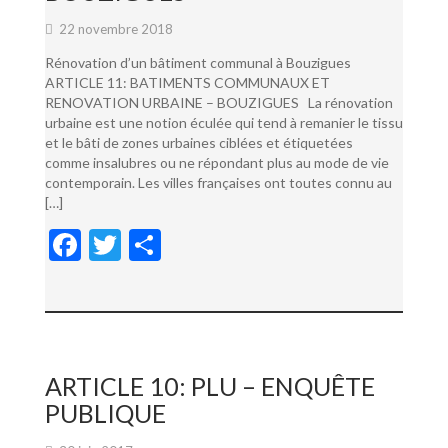
22 novembre 2018
Rénovation d’un bâtiment communal à Bouzigues
ARTICLE 11: BATIMENTS COMMUNAUX ET
RENOVATION URBAINE – BOUZIGUES La rénovation
urbaine est une notion éculée qui tend à remanier le tissu
et le bâti de zones urbaines ciblées et étiquetées
comme insalubres ou ne répondant plus au mode de vie
contemporain. Les villes françaises ont toutes connu au
[…]
F
T
P
ac
w
ar
e
itt
ta
b
er
g
o
er
ARTICLE 10: PLU – ENQUÊTE
o
PUBLIQUE
k