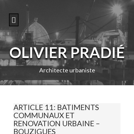
S
k
i
p
t
o
c
o
OLIVIER PRADIÉ
n
t
e
n
Architecte urbaniste
t
ARTICLE 11: BATIMENTS
COMMUNAUX ET
RENOVATION URBAINE –
BOUZIGUES