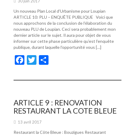
30 juin 2017
Un nouveau Plan Local d’Urbanisme pour Loupian
ARTICLE 10: PLU – ENQUÊTE PUBLIQUE Voici que
nous approchons de la conclusion de l’élaboration du
nouveau PLU de Loupian. Ceci sera probablement mon
dernier article sur le sujet. Il aura pour objet de vous
informer sur cette phase particulière qu’est l’enquête
publique, durant laquelle l’opportunité vous […]
F
T
P
ac
w
ar
e
itt
ta
b
er
g
o
er
ARTICLE 9 : RENOVATION
o
RESTAURANT LA COTE BLEUE
k
13 avril 2017
Restaurant la Côte Bleue : Bouzigues Restaurant