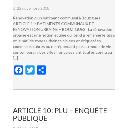
22 novembre 2018
Rénovation d’un bâtiment communal à Bouzigues
ARTICLE 11: BATIMENTS COMMUNAUX ET
RENOVATION URBAINE – BOUZIGUES La rénovation
urbaine est une notion éculée qui tend à remanier le tissu
et le bâti de zones urbaines ciblées et étiquetées
comme insalubres ou ne répondant plus au mode de vie
contemporain. Les villes françaises ont toutes connu au
[…]
F
T
P
ac
w
ar
e
itt
ta
b
er
g
o
er
ARTICLE 10: PLU – ENQUÊTE
o
PUBLIQUE
k