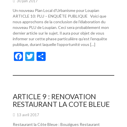
30 juin 2017
Un nouveau Plan Local d’Urbanisme pour Loupian
ARTICLE 10: PLU – ENQUÊTE PUBLIQUE Voici que
nous approchons de la conclusion de l’élaboration du
nouveau PLU de Loupian. Ceci sera probablement mon
dernier article sur le sujet. Il aura pour objet de vous
informer sur cette phase particulière qu’est l’enquête
publique, durant laquelle l’opportunité vous […]
F
T
P
ac
w
ar
e
itt
ta
b
er
g
o
er
ARTICLE 9 : RENOVATION
o
RESTAURANT LA COTE BLEUE
k
13 avril 2017
Restaurant la Côte Bleue : Bouzigues Restaurant