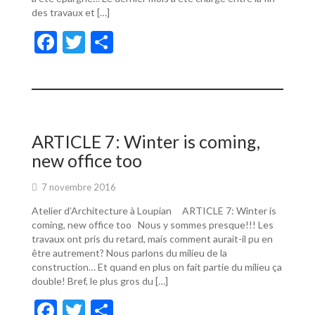
des travaux et […]
F
T
P
ac
w
ar
e
itt
ta
b
er
g
o
er
ARTICLE 7: Winter is coming,
o
new office too
k
7 novembre 2016
Atelier d’Architecture à Loupian ARTICLE 7: Winter is
coming, new office too Nous y sommes presque!!! Les
travaux ont pris du retard, mais comment aurait-il pu en
être autrement? Nous parlons du milieu de la
construction… Et quand en plus on fait partie du milieu ça
double! Bref, le plus gros du […]
F
T
P