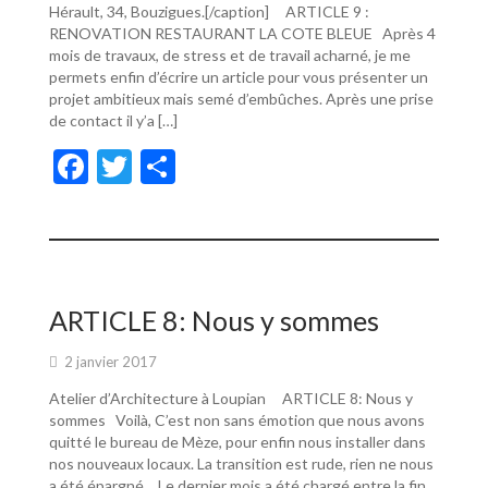
Hérault, 34, Bouzigues.[/caption] ARTICLE 9 :
RENOVATION RESTAURANT LA COTE BLEUE Après 4
mois de travaux, de stress et de travail acharné, je me
permets enfin d’écrire un article pour vous présenter un
projet ambitieux mais semé d’embûches. Après une prise
de contact il y’a […]
F
T
P
ac
w
ar
e
itt
ta
b
er
g
o
er
ARTICLE 8: Nous y sommes
o
2 janvier 2017
k
Atelier d’Architecture à Loupian ARTICLE 8: Nous y
sommes Voilà, C’est non sans émotion que nous avons
quitté le bureau de Mèze, pour enfin nous installer dans
nos nouveaux locaux. La transition est rude, rien ne nous
a été épargné… Le dernier mois a été chargé entre la fin