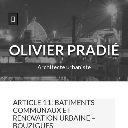
S
k
i
p
t
o
c
o
OLIVIER PRADIÉ
n
t
e
n
Architecte urbaniste
t
ARTICLE 11: BATIMENTS
COMMUNAUX ET
RENOVATION URBAINE –
BOUZIGUES