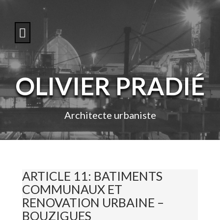
S
k
i
p
t
o
c
o
OLIVIER PRADIÉ
n
t
e
n
Architecte urbaniste
t
ARTICLE 11: BATIMENTS
COMMUNAUX ET
RENOVATION URBAINE –
BOUZIGUES