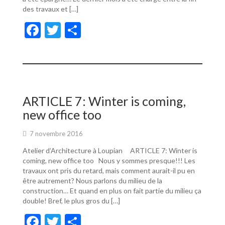
des travaux et […]
F
T
P
ac
w
ar
e
itt
ta
b
er
g
o
er
ARTICLE 7: Winter is coming,
o
new office too
k
7 novembre 2016
Atelier d’Architecture à Loupian ARTICLE 7: Winter is
coming, new office too Nous y sommes presque!!! Les
travaux ont pris du retard, mais comment aurait-il pu en
être autrement? Nous parlons du milieu de la
construction… Et quand en plus on fait partie du milieu ça
double! Bref, le plus gros du […]
F
T
P