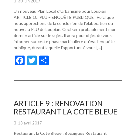
30 juin 2017
Un nouveau Plan Local d’Urbanisme pour Loupian
ARTICLE 10: PLU – ENQUÊTE PUBLIQUE Voici que
nous approchons de la conclusion de l’élaboration du
nouveau PLU de Loupian. Ceci sera probablement mon
dernier article sur le sujet. Il aura pour objet de vous
informer sur cette phase particulière qu’est l’enquête
publique, durant laquelle l’opportunité vous […]
F
T
P
ac
w
ar
e
itt
ta
b
er
g
o
er
ARTICLE 9 : RENOVATION
o
RESTAURANT LA COTE BLEUE
k
13 avril 2017
Restaurant la Côte Bleue : Bouzigues Restaurant