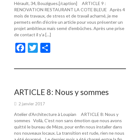
Hérault, 34, Bouzigues.[/caption] ARTICLE 9 :
RENOVATION RESTAURANT LA COTE BLEUE Après 4
mois de travaux, de stress et de travail acharné, je me
permets enfin d’écrire un article pour vous présenter un
projet ambitieux mais semé d’embûches. Après une prise
de contact il y’a […]
F
T
P
ac
w
ar
e
itt
ta
b
er
g
o
er
ARTICLE 8: Nous y sommes
o
2 janvier 2017
k
Atelier d’Architecture à Loupian ARTICLE 8: Nous y
sommes Voilà, C’est non sans émotion que nous avons
quitté le bureau de Mèze, pour enfin nous installer dans
nos nouveaux locaux. La transition est rude, rien ne nous
a été épargné… Le dernier mois a été chargé entre la fin