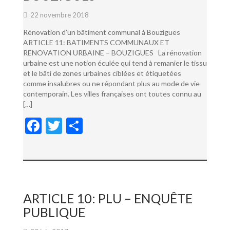
22 novembre 2018
Rénovation d’un bâtiment communal à Bouzigues
ARTICLE 11: BATIMENTS COMMUNAUX ET
RENOVATION URBAINE – BOUZIGUES La rénovation
urbaine est une notion éculée qui tend à remanier le tissu
et le bâti de zones urbaines ciblées et étiquetées
comme insalubres ou ne répondant plus au mode de vie
contemporain. Les villes françaises ont toutes connu au
[…]
F
T
P
ac
w
ar
e
itt
ta
b
er
g
o
er
ARTICLE 10: PLU – ENQUÊTE
o
PUBLIQUE
k