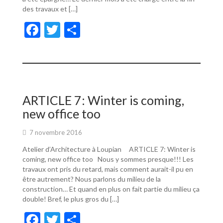
des travaux et […]
F
T
P
ac
w
ar
e
itt
ta
b
er
g
o
er
ARTICLE 7: Winter is coming,
o
new office too
k
7 novembre 2016
Atelier d’Architecture à Loupian ARTICLE 7: Winter is
coming, new office too Nous y sommes presque!!! Les
travaux ont pris du retard, mais comment aurait-il pu en
être autrement? Nous parlons du milieu de la
construction… Et quand en plus on fait partie du milieu ça
double! Bref, le plus gros du […]
F
T
P