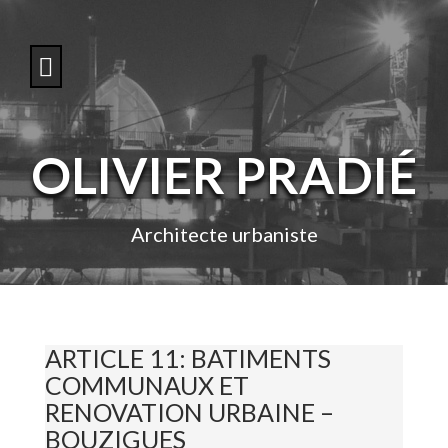
S
k
i
p
t
o
c
o
OLIVIER PRADIÉ
n
t
e
n
Architecte urbaniste
t
ARTICLE 11: BATIMENTS
COMMUNAUX ET
RENOVATION URBAINE –
BOUZIGUES