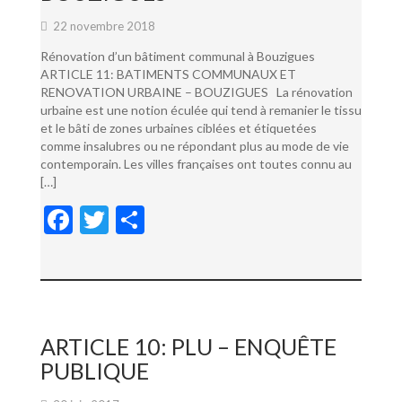
22 novembre 2018
Rénovation d’un bâtiment communal à Bouzigues
ARTICLE 11: BATIMENTS COMMUNAUX ET
RENOVATION URBAINE – BOUZIGUES La rénovation
urbaine est une notion éculée qui tend à remanier le tissu
et le bâti de zones urbaines ciblées et étiquetées
comme insalubres ou ne répondant plus au mode de vie
contemporain. Les villes françaises ont toutes connu au
[…]
F
T
P
ac
w
ar
e
itt
ta
b
er
g
o
er
ARTICLE 10: PLU – ENQUÊTE
o
PUBLIQUE
k