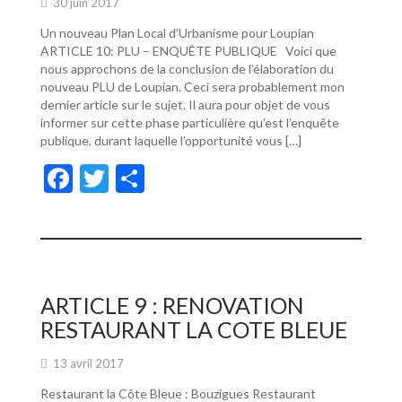
30 juin 2017
Un nouveau Plan Local d’Urbanisme pour Loupian
ARTICLE 10: PLU – ENQUÊTE PUBLIQUE Voici que
nous approchons de la conclusion de l’élaboration du
nouveau PLU de Loupian. Ceci sera probablement mon
dernier article sur le sujet. Il aura pour objet de vous
informer sur cette phase particulière qu’est l’enquête
publique, durant laquelle l’opportunité vous […]
F
T
P
ac
w
ar
e
itt
ta
b
er
g
o
er
ARTICLE 9 : RENOVATION
o
RESTAURANT LA COTE BLEUE
k
13 avril 2017
Restaurant la Côte Bleue : Bouzigues Restaurant