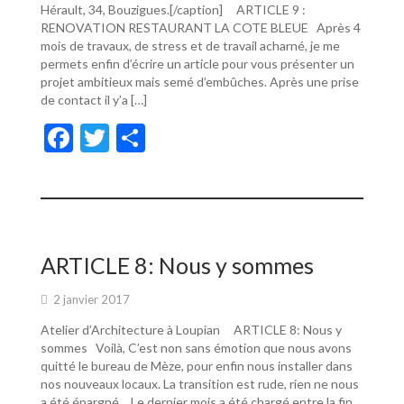
Hérault, 34, Bouzigues.[/caption] ARTICLE 9 :
RENOVATION RESTAURANT LA COTE BLEUE Après 4
mois de travaux, de stress et de travail acharné, je me
permets enfin d’écrire un article pour vous présenter un
projet ambitieux mais semé d’embûches. Après une prise
de contact il y’a […]
F
T
P
ac
w
ar
e
itt
ta
b
er
g
o
er
ARTICLE 8: Nous y sommes
o
2 janvier 2017
k
Atelier d’Architecture à Loupian ARTICLE 8: Nous y
sommes Voilà, C’est non sans émotion que nous avons
quitté le bureau de Mèze, pour enfin nous installer dans
nos nouveaux locaux. La transition est rude, rien ne nous
a été épargné… Le dernier mois a été chargé entre la fin