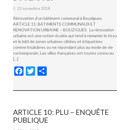
22 novembre 2018
Rénovation d’un bâtiment communal à Bouzigues
ARTICLE 11: BATIMENTS COMMUNAUX ET
RENOVATION URBAINE – BOUZIGUES La rénovation
urbaine est une notion éculée qui tend à remanier le tissu
et le bâti de zones urbaines ciblées et étiquetées
comme insalubres ou ne répondant plus au mode de vie
contemporain. Les villes françaises ont toutes connu au
[…]
F
T
P
ac
w
ar
e
itt
ta
b
er
g
o
er
ARTICLE 10: PLU – ENQUÊTE
o
PUBLIQUE
k