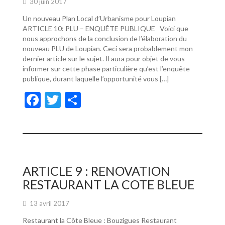
30 juin 2017
Un nouveau Plan Local d’Urbanisme pour Loupian
ARTICLE 10: PLU – ENQUÊTE PUBLIQUE Voici que
nous approchons de la conclusion de l’élaboration du
nouveau PLU de Loupian. Ceci sera probablement mon
dernier article sur le sujet. Il aura pour objet de vous
informer sur cette phase particulière qu’est l’enquête
publique, durant laquelle l’opportunité vous […]
F
T
P
ac
w
ar
e
itt
ta
b
er
g
o
er
ARTICLE 9 : RENOVATION
o
RESTAURANT LA COTE BLEUE
k
13 avril 2017
Restaurant la Côte Bleue : Bouzigues Restaurant