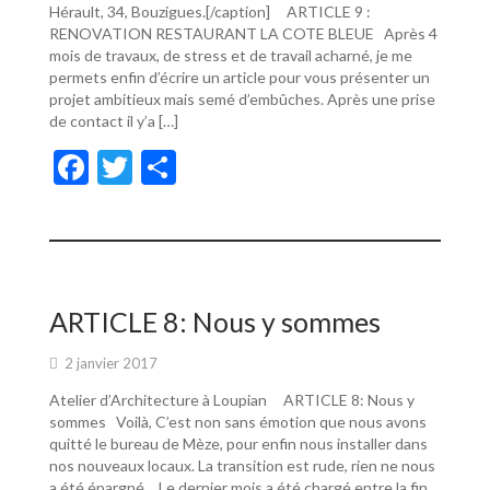
Hérault, 34, Bouzigues.[/caption] ARTICLE 9 :
RENOVATION RESTAURANT LA COTE BLEUE Après 4
mois de travaux, de stress et de travail acharné, je me
permets enfin d’écrire un article pour vous présenter un
projet ambitieux mais semé d’embûches. Après une prise
de contact il y’a […]
F
T
P
ac
w
ar
e
itt
ta
b
er
g
o
er
ARTICLE 8: Nous y sommes
o
2 janvier 2017
k
Atelier d’Architecture à Loupian ARTICLE 8: Nous y
sommes Voilà, C’est non sans émotion que nous avons
quitté le bureau de Mèze, pour enfin nous installer dans
nos nouveaux locaux. La transition est rude, rien ne nous
a été épargné… Le dernier mois a été chargé entre la fin