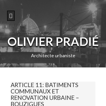
S
k
i
p
t
o
c
o
OLIVIER PRADIÉ
n
t
e
n
Architecte urbaniste
t
ARTICLE 11: BATIMENTS
COMMUNAUX ET
RENOVATION URBAINE –
BOUZIGUES