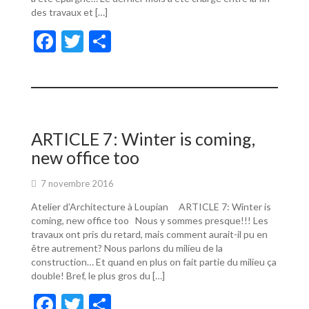
des travaux et […]
F
T
P
ac
w
ar
e
itt
ta
b
er
g
o
er
ARTICLE 7: Winter is coming,
o
new office too
k
7 novembre 2016
Atelier d’Architecture à Loupian ARTICLE 7: Winter is
coming, new office too Nous y sommes presque!!! Les
travaux ont pris du retard, mais comment aurait-il pu en
être autrement? Nous parlons du milieu de la
construction… Et quand en plus on fait partie du milieu ça
double! Bref, le plus gros du […]
F
T
P