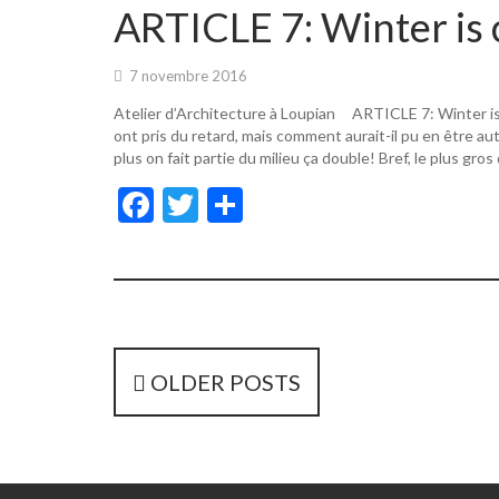
o
er
ARTICLE 7: Winter is 
o
k
7 novembre 2016
Atelier d’Architecture à Loupian ARTICLE 7: Winter i
ont pris du retard, mais comment aurait-il pu en être a
plus on fait partie du milieu ça double! Bref, le plus gros
F
T
P
ac
w
ar
e
itt
ta
b
er
g
o
er
o
P
OLDER POSTS
k
o
s