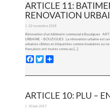
ARTICLE 11: BATI
RENOVATION URBAI
22 novembre 2018
Rénovation d’un bâtiment communal à Bouzigues
URBAINE – BOUZIGUES La rénovation urbaine est une not
urbaines ciblées et étiquetées comme insalubres ou ne 
françaises ont toutes connu au […]
F
T
P
ac
w
ar
e
itt
ta
b
er
g
o
er
ARTICLE 10: PLU –
o
k
30 juin 2017