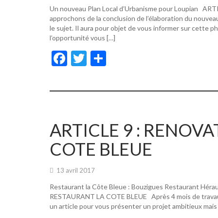
Un nouveau Plan Local d’Urbanisme pour Loupian A
approchons de la conclusion de l’élaboration du nouvea
le sujet. Il aura pour objet de vous informer sur cette p
l’opportunité vous […]
F
T
P
ac
w
ar
e
itt
ta
b
er
g
o
er
ARTICLE 9 : RENOV
o
COTE BLEUE
k
13 avril 2017
Restaurant la Côte Bleue : Bouzigues Restaurant Hér
RESTAURANT LA COTE BLEUE Après 4 mois de travaux, de
un article pour vous présenter un projet ambitieux mais