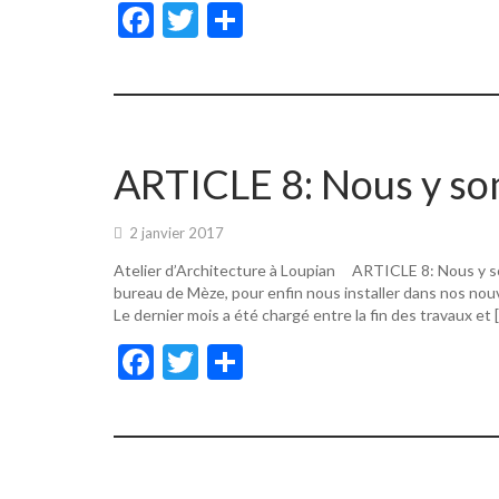
F
T
P
ac
w
ar
e
itt
ta
b
er
g
o
er
ARTICLE 8: Nous y s
o
k
2 janvier 2017
Atelier d’Architecture à Loupian ARTICLE 8: Nous y s
bureau de Mèze, pour enfin nous installer dans nos nouv
Le dernier mois a été chargé entre la fin des travaux et 
F
T
P
ac
w
ar
e
itt
ta
b
er
g