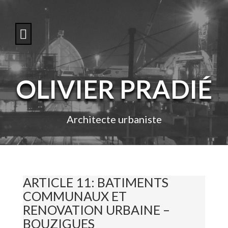
S
k
i
p
t
o
c
o
OLIVIER PRADIÉ
n
t
e
n
Architecte urbaniste
t
ARTICLE 11: BATIMENTS
COMMUNAUX ET
RENOVATION URBAINE –
BOUZIGUES