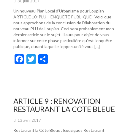
30 juin 2017
Un nouveau Plan Local d’Urbanisme pour Loupian
ARTICLE 10: PLU – ENQUÊTE PUBLIQUE Voici que
nous approchons de la conclusion de l’élaboration du
nouveau PLU de Loupian. Ceci sera probablement mon
dernier article sur le sujet. Il aura pour objet de vous
informer sur cette phase particulière qu’est l’enquête
publique, durant laquelle l’opportunité vous […]
F
T
P
ac
w
ar
e
itt
ta
b
er
g
o
er
ARTICLE 9 : RENOVATION
o
RESTAURANT LA COTE BLEUE
k
13 avril 2017
Restaurant la Côte Bleue : Bouzigues Restaurant