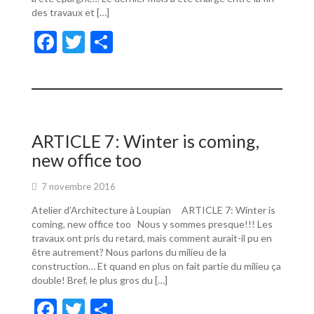
des travaux et […]
F
T
P
ac
w
ar
e
itt
ta
b
er
g
o
er
ARTICLE 7: Winter is coming,
o
new office too
k
7 novembre 2016
Atelier d’Architecture à Loupian ARTICLE 7: Winter is
coming, new office too Nous y sommes presque!!! Les
travaux ont pris du retard, mais comment aurait-il pu en
être autrement? Nous parlons du milieu de la
construction… Et quand en plus on fait partie du milieu ça
double! Bref, le plus gros du […]
F
T
P