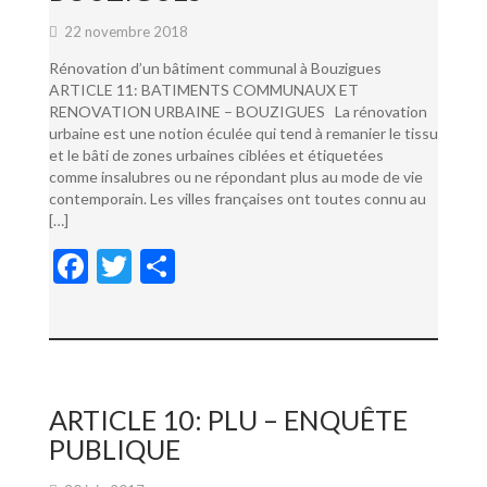
22 novembre 2018
Rénovation d’un bâtiment communal à Bouzigues
ARTICLE 11: BATIMENTS COMMUNAUX ET
RENOVATION URBAINE – BOUZIGUES La rénovation
urbaine est une notion éculée qui tend à remanier le tissu
et le bâti de zones urbaines ciblées et étiquetées
comme insalubres ou ne répondant plus au mode de vie
contemporain. Les villes françaises ont toutes connu au
[…]
F
T
P
ac
w
ar
e
itt
ta
b
er
g
o
er
ARTICLE 10: PLU – ENQUÊTE
o
PUBLIQUE
k