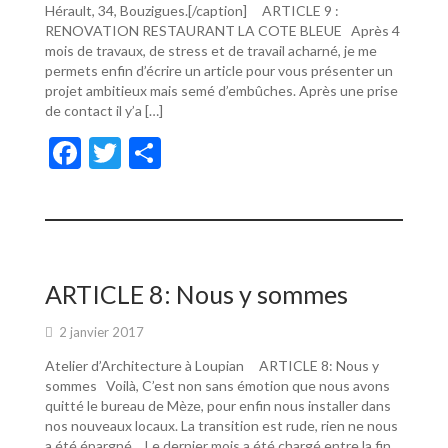
Hérault, 34, Bouzigues.[/caption] ARTICLE 9 :
RENOVATION RESTAURANT LA COTE BLEUE Après 4
mois de travaux, de stress et de travail acharné, je me
permets enfin d’écrire un article pour vous présenter un
projet ambitieux mais semé d’embûches. Après une prise
de contact il y’a […]
F
T
P
ac
w
ar
e
itt
ta
b
er
g
o
er
ARTICLE 8: Nous y sommes
o
2 janvier 2017
k
Atelier d’Architecture à Loupian ARTICLE 8: Nous y
sommes Voilà, C’est non sans émotion que nous avons
quitté le bureau de Mèze, pour enfin nous installer dans
nos nouveaux locaux. La transition est rude, rien ne nous
a été épargné… Le dernier mois a été chargé entre la fin