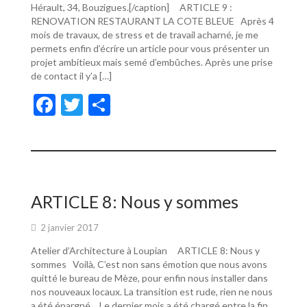
Hérault, 34, Bouzigues.[/caption] ARTICLE 9 :
RENOVATION RESTAURANT LA COTE BLEUE Après 4
mois de travaux, de stress et de travail acharné, je me
permets enfin d’écrire un article pour vous présenter un
projet ambitieux mais semé d’embûches. Après une prise
de contact il y’a […]
F
T
P
ac
w
ar
e
itt
ta
b
er
g
o
er
ARTICLE 8: Nous y sommes
o
2 janvier 2017
k
Atelier d’Architecture à Loupian ARTICLE 8: Nous y
sommes Voilà, C’est non sans émotion que nous avons
quitté le bureau de Mèze, pour enfin nous installer dans
nos nouveaux locaux. La transition est rude, rien ne nous
a été épargné… Le dernier mois a été chargé entre la fin