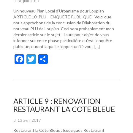
30 juin 2017
Un nouveau Plan Local d’Urbanisme pour Loupian
ARTICLE 10: PLU – ENQUÊTE PUBLIQUE Voici que
nous approchons de la conclusion de l’élaboration du
nouveau PLU de Loupian. Ceci sera probablement mon
dernier article sur le sujet. Il aura pour objet de vous
informer sur cette phase particulière qu’est l’enquête
publique, durant laquelle l’opportunité vous […]
F
T
P
ac
w
ar
e
itt
ta
b
er
g
o
er
ARTICLE 9 : RENOVATION
o
RESTAURANT LA COTE BLEUE
k
13 avril 2017
Restaurant la Côte Bleue : Bouzigues Restaurant