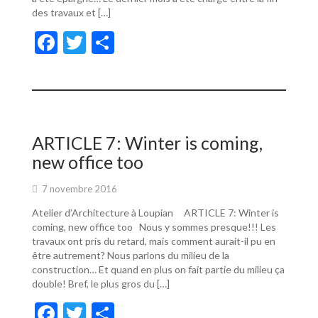
des travaux et […]
F
T
P
ac
w
ar
e
itt
ta
b
er
g
o
er
ARTICLE 7: Winter is coming,
o
new office too
k
7 novembre 2016
Atelier d’Architecture à Loupian ARTICLE 7: Winter is
coming, new office too Nous y sommes presque!!! Les
travaux ont pris du retard, mais comment aurait-il pu en
être autrement? Nous parlons du milieu de la
construction… Et quand en plus on fait partie du milieu ça
double! Bref, le plus gros du […]
F
T
P