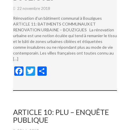
22 novembre 2018
Rénovation d’un bâtiment communal à Bouzigues
ARTICLE 11: BATIMENTS COMMUNAUX ET
RENOVATION URBAINE – BOUZIGUES La rénovation
urbaine est une notion éculée qui tend à remanier le tissu
et le bâti de zones urbaines ciblées et étiquetées
comme insalubres ou ne répondant plus au mode de vie
contemporain. Les villes françaises ont toutes connu au
[…]
F
T
P
ac
w
ar
e
itt
ta
b
er
g
o
er
ARTICLE 10: PLU – ENQUÊTE
o
PUBLIQUE
k