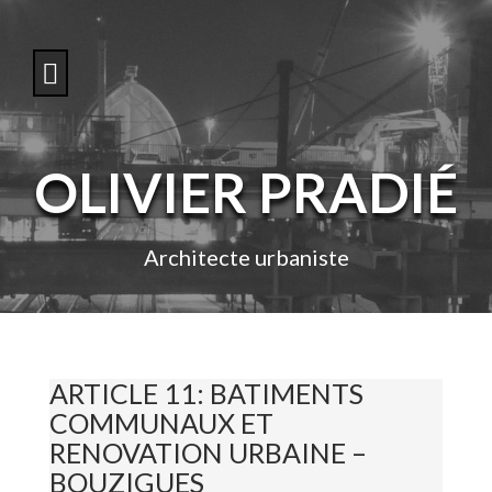
S
k
i
p
t
o
c
o
OLIVIER PRADIÉ
n
t
e
n
Architecte urbaniste
t
ARTICLE 11: BATIMENTS
COMMUNAUX ET
RENOVATION URBAINE –
BOUZIGUES