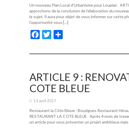
Un nouveau Plan Local d’Urbanisme pour Loupian A
approchons de la conclusion de l’élaboration du nouvea
le sujet. Il aura pour objet de vous informer sur cette p
l’opportunité vous […]
F
T
P
ac
w
ar
e
itt
ta
b
er
g
o
er
ARTICLE 9 : RENOV
o
COTE BLEUE
k
13 avril 2017
Restaurant la Côte Bleue : Bouzigues Restaurant Hér
RESTAURANT LA COTE BLEUE Après 4 mois de travaux, de
un article pour vous présenter un projet ambitieux mais