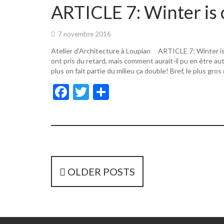
o
er
ARTICLE 7: Winter is 
o
k
7 novembre 2016
Atelier d’Architecture à Loupian ARTICLE 7: Winter i
ont pris du retard, mais comment aurait-il pu en être a
plus on fait partie du milieu ça double! Bref, le plus gros
F
T
P
ac
w
ar
e
itt
ta
b
er
g
o
er
o
P
OLDER POSTS
k
o
s