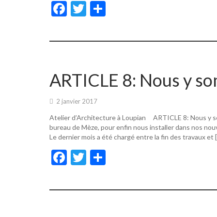
F
T
P
ac
w
ar
e
itt
ta
b
er
g
o
er
ARTICLE 8: Nous y s
o
k
2 janvier 2017
Atelier d’Architecture à Loupian ARTICLE 8: Nous y s
bureau de Mèze, pour enfin nous installer dans nos nouv
Le dernier mois a été chargé entre la fin des travaux et 
F
T
P
ac
w
ar
e
itt
ta
b
er
g