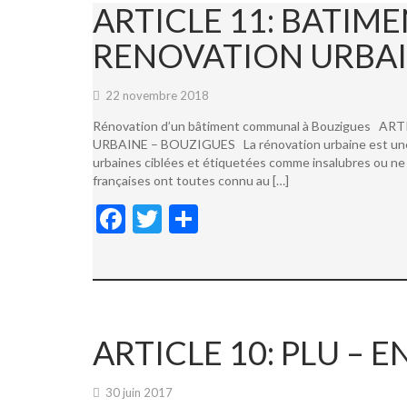
ARTICLE 11: BATI
RENOVATION URBAI
22 novembre 2018
Rénovation d’un bâtiment communal à Bouzigues
URBAINE – BOUZIGUES La rénovation urbaine est une not
urbaines ciblées et étiquetées comme insalubres ou ne 
françaises ont toutes connu au […]
F
T
P
ac
w
ar
e
itt
ta
b
er
g
o
er
ARTICLE 10: PLU –
o
k
30 juin 2017