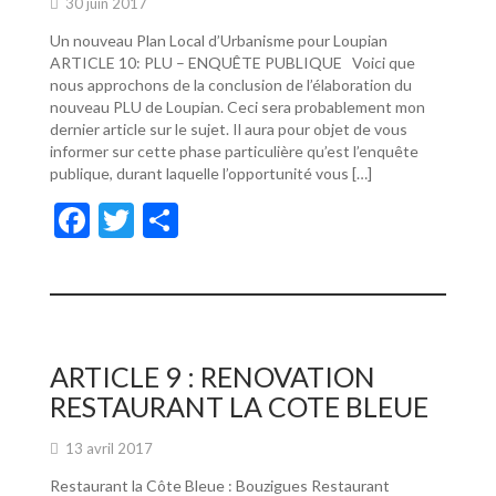
30 juin 2017
Un nouveau Plan Local d’Urbanisme pour Loupian
ARTICLE 10: PLU – ENQUÊTE PUBLIQUE Voici que
nous approchons de la conclusion de l’élaboration du
nouveau PLU de Loupian. Ceci sera probablement mon
dernier article sur le sujet. Il aura pour objet de vous
informer sur cette phase particulière qu’est l’enquête
publique, durant laquelle l’opportunité vous […]
F
T
P
ac
w
ar
e
itt
ta
b
er
g
o
er
ARTICLE 9 : RENOVATION
o
RESTAURANT LA COTE BLEUE
k
13 avril 2017
Restaurant la Côte Bleue : Bouzigues Restaurant