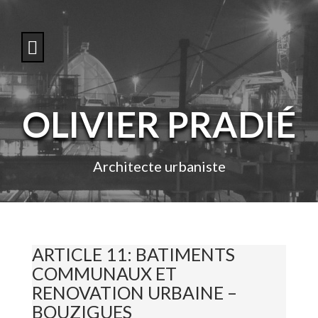
S
k
i
p
t
o
c
o
OLIVIER PRADIÉ
n
t
e
n
Architecte urbaniste
t
ARTICLE 11: BATIMENTS
COMMUNAUX ET
RENOVATION URBAINE –
BOUZIGUES