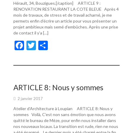
Hérault, 34, Bouzigues.[/caption] ARTICLE 9 :
RENOVATION RESTAURANT LA COTE BLEUE Après 4
mois de travaux, de stress et de travail acharné, je me
permets enfin d’écrire un article pour vous présenter un
projet ambitieux mais semé d’embûches. Après une prise
de contact il y’a […]
F
T
P
ac
w
ar
e
itt
ta
b
er
g
o
er
ARTICLE 8: Nous y sommes
o
2 janvier 2017
k
Atelier d’Architecture à Loupian ARTICLE 8: Nous y
sommes Voilà, C’est non sans émotion que nous avons
quitté le bureau de Mèze, pour enfin nous installer dans
nos nouveaux locaux. La transition est rude, rien ne nous
a été épargné… Le dernier mois a été chargé entre la fin