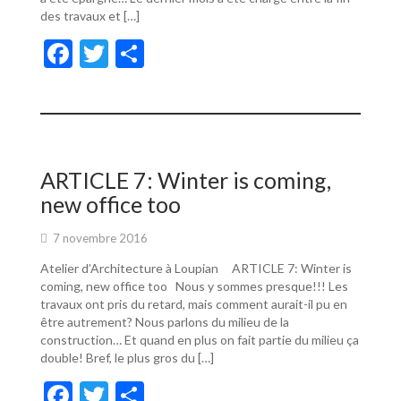
des travaux et […]
F
T
P
ac
w
ar
e
itt
ta
b
er
g
o
er
ARTICLE 7: Winter is coming,
o
new office too
k
7 novembre 2016
Atelier d’Architecture à Loupian ARTICLE 7: Winter is
coming, new office too Nous y sommes presque!!! Les
travaux ont pris du retard, mais comment aurait-il pu en
être autrement? Nous parlons du milieu de la
construction… Et quand en plus on fait partie du milieu ça
double! Bref, le plus gros du […]
F
T
P