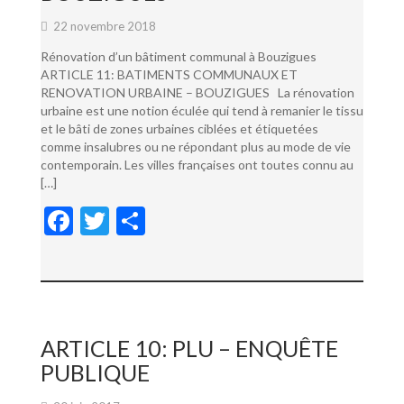
22 novembre 2018
Rénovation d’un bâtiment communal à Bouzigues
ARTICLE 11: BATIMENTS COMMUNAUX ET
RENOVATION URBAINE – BOUZIGUES La rénovation
urbaine est une notion éculée qui tend à remanier le tissu
et le bâti de zones urbaines ciblées et étiquetées
comme insalubres ou ne répondant plus au mode de vie
contemporain. Les villes françaises ont toutes connu au
[…]
F
T
P
ac
w
ar
e
itt
ta
b
er
g
o
er
ARTICLE 10: PLU – ENQUÊTE
o
PUBLIQUE
k