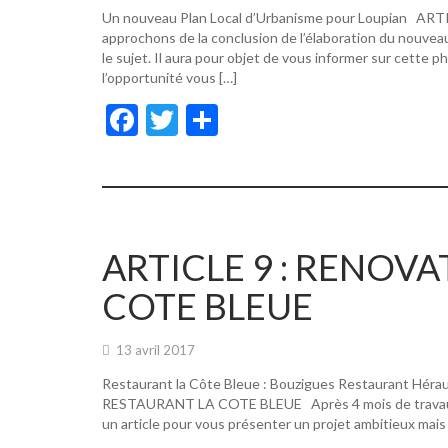
Un nouveau Plan Local d’Urbanisme pour Loupian A
approchons de la conclusion de l’élaboration du nouvea
le sujet. Il aura pour objet de vous informer sur cette p
l’opportunité vous […]
F
T
P
ac
w
ar
e
itt
ta
b
er
g
o
er
ARTICLE 9 : RENOV
o
COTE BLEUE
k
13 avril 2017
Restaurant la Côte Bleue : Bouzigues Restaurant Hér
RESTAURANT LA COTE BLEUE Après 4 mois de travaux, de
un article pour vous présenter un projet ambitieux mais