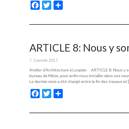
F
T
P
ac
w
ar
e
itt
ta
b
er
g
o
er
ARTICLE 8: Nous y s
o
k
2 janvier 2017
Atelier d’Architecture à Loupian ARTICLE 8: Nous y s
bureau de Mèze, pour enfin nous installer dans nos nouv
Le dernier mois a été chargé entre la fin des travaux et 
F
T
P
ac
w
ar
e
itt
ta
b
er
g