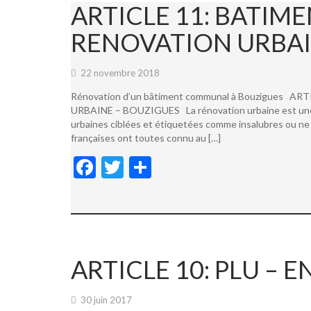
ARTICLE 11: BATI
RENOVATION URBAI
22 novembre 2018
Rénovation d’un bâtiment communal à Bouzigues
URBAINE – BOUZIGUES La rénovation urbaine est une not
urbaines ciblées et étiquetées comme insalubres ou ne 
françaises ont toutes connu au […]
F
T
P
ac
w
ar
e
itt
ta
b
er
g
o
er
ARTICLE 10: PLU –
o
k
30 juin 2017