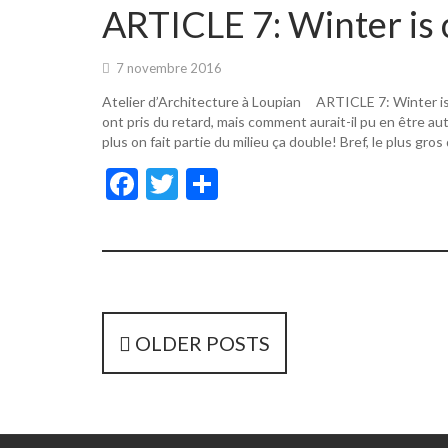
o
er
ARTICLE 7: Winter is 
o
k
7 novembre 2016
Atelier d’Architecture à Loupian ARTICLE 7: Winter i
ont pris du retard, mais comment aurait-il pu en être a
plus on fait partie du milieu ça double! Bref, le plus gros
F
T
P
ac
w
ar
e
itt
ta
b
er
g
o
er
o
P
OLDER POSTS
k
o
s