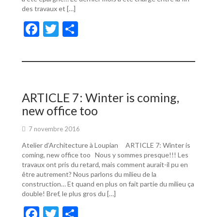
des travaux et […]
F
T
P
ac
w
ar
e
itt
ta
b
er
g
o
er
ARTICLE 7: Winter is coming,
o
new office too
k
7 novembre 2016
Atelier d’Architecture à Loupian ARTICLE 7: Winter is
coming, new office too Nous y sommes presque!!! Les
travaux ont pris du retard, mais comment aurait-il pu en
être autrement? Nous parlons du milieu de la
construction… Et quand en plus on fait partie du milieu ça
double! Bref, le plus gros du […]
F
T
P