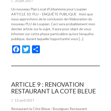
30 juin 2017
Un nouveau Plan Local d’Urbanisme pour Loupian
ARTICLE 10: PLU – ENQUÊTE PUBLIQUE Voici que
nous approchons de la conclusion de l’élaboration du
nouveau PLU de Loupian. Ceci sera probablement mon
dernier article sur le sujet. Il aura pour objet de vous
informer sur cette phase particulière qu’est l’enquête
publique, durant laquelle l’opportunité vous […]
F
T
P
ac
w
ar
e
itt
ta
b
er
g
o
er
ARTICLE 9 : RENOVATION
o
RESTAURANT LA COTE BLEUE
k
13 avril 2017
Restaurant la Côte Bleue : Bouzigues Restaurant