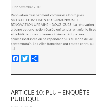
22 novembre 2018
Rénovation d’un bâtiment communal à Bouzigues
ARTICLE 11: BATIMENTS COMMUNAUX ET
RENOVATION URBAINE – BOUZIGUES La rénovation
urbaine est une notion éculée qui tend à remanier le tissu
et le bâti de zones urbaines ciblées et étiquetées
comme insalubres ou ne répondant plus au mode de vie
contemporain. Les villes françaises ont toutes connu au
[…]
F
T
P
ac
w
ar
e
itt
ta
b
er
g
o
er
ARTICLE 10: PLU – ENQUÊTE
o
PUBLIQUE
k