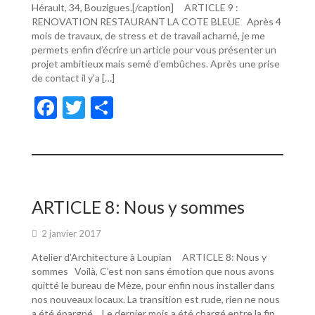
Hérault, 34, Bouzigues.[/caption] ARTICLE 9 :
RENOVATION RESTAURANT LA COTE BLEUE Après 4
mois de travaux, de stress et de travail acharné, je me
permets enfin d’écrire un article pour vous présenter un
projet ambitieux mais semé d’embûches. Après une prise
de contact il y’a […]
F
T
P
ac
w
ar
e
itt
ta
b
er
g
o
er
ARTICLE 8: Nous y sommes
o
2 janvier 2017
k
Atelier d’Architecture à Loupian ARTICLE 8: Nous y
sommes Voilà, C’est non sans émotion que nous avons
quitté le bureau de Mèze, pour enfin nous installer dans
nos nouveaux locaux. La transition est rude, rien ne nous
a été épargné… Le dernier mois a été chargé entre la fin