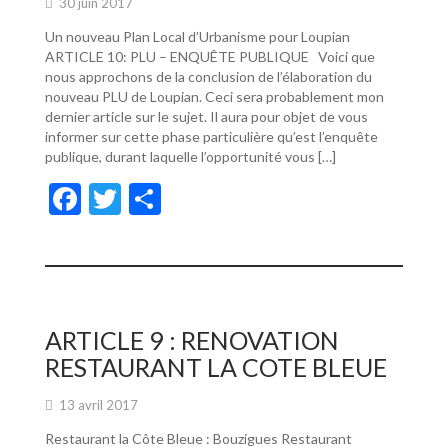
30 juin 2017
Un nouveau Plan Local d’Urbanisme pour Loupian
ARTICLE 10: PLU – ENQUÊTE PUBLIQUE Voici que
nous approchons de la conclusion de l’élaboration du
nouveau PLU de Loupian. Ceci sera probablement mon
dernier article sur le sujet. Il aura pour objet de vous
informer sur cette phase particulière qu’est l’enquête
publique, durant laquelle l’opportunité vous […]
F
T
P
ac
w
ar
e
itt
ta
b
er
g
o
er
ARTICLE 9 : RENOVATION
o
RESTAURANT LA COTE BLEUE
k
13 avril 2017
Restaurant la Côte Bleue : Bouzigues Restaurant