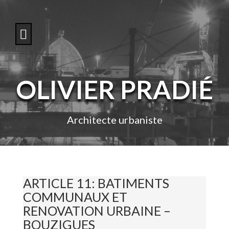
S
k
i
p
t
o
c
o
OLIVIER PRADIÉ
n
t
e
n
Architecte urbaniste
t
ARTICLE 11: BATIMENTS
COMMUNAUX ET
RENOVATION URBAINE –
BOUZIGUES