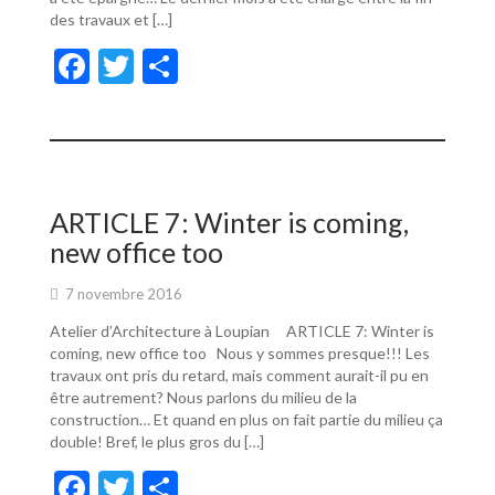
des travaux et […]
F
T
P
ac
w
ar
e
itt
ta
b
er
g
o
er
ARTICLE 7: Winter is coming,
o
new office too
k
7 novembre 2016
Atelier d’Architecture à Loupian ARTICLE 7: Winter is
coming, new office too Nous y sommes presque!!! Les
travaux ont pris du retard, mais comment aurait-il pu en
être autrement? Nous parlons du milieu de la
construction… Et quand en plus on fait partie du milieu ça
double! Bref, le plus gros du […]
F
T
P