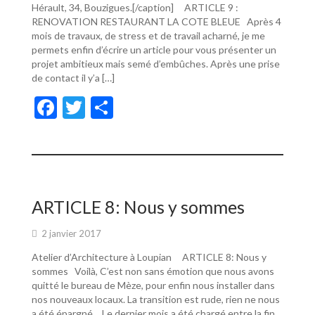
Hérault, 34, Bouzigues.[/caption] ARTICLE 9 :
RENOVATION RESTAURANT LA COTE BLEUE Après 4
mois de travaux, de stress et de travail acharné, je me
permets enfin d’écrire un article pour vous présenter un
projet ambitieux mais semé d’embûches. Après une prise
de contact il y’a […]
F
T
P
ac
w
ar
e
itt
ta
b
er
g
o
er
ARTICLE 8: Nous y sommes
o
2 janvier 2017
k
Atelier d’Architecture à Loupian ARTICLE 8: Nous y
sommes Voilà, C’est non sans émotion que nous avons
quitté le bureau de Mèze, pour enfin nous installer dans
nos nouveaux locaux. La transition est rude, rien ne nous
a été épargné… Le dernier mois a été chargé entre la fin