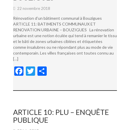
22 novembre 2018
Rénovation d’un bâtiment communal à Bouzigues
ARTICLE 11: BATIMENTS COMMUNAUX ET
RENOVATION URBAINE – BOUZIGUES La rénovation
urbaine est une notion éculée qui tend à remanier le tissu
et le bâti de zones urbaines ciblées et étiquetées
comme insalubres ou ne répondant plus au mode de vie
contemporain. Les villes françaises ont toutes connu au
[…]
F
T
P
ac
w
ar
e
itt
ta
b
er
g
o
er
ARTICLE 10: PLU – ENQUÊTE
o
PUBLIQUE
k