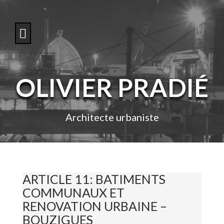
S
k
i
p
t
o
c
o
OLIVIER PRADIÉ
n
t
e
n
Architecte urbaniste
t
ARTICLE 11: BATIMENTS
COMMUNAUX ET
RENOVATION URBAINE –
BOUZIGUES