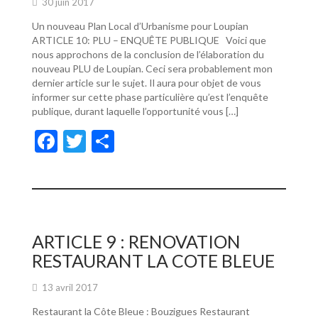
30 juin 2017
Un nouveau Plan Local d’Urbanisme pour Loupian
ARTICLE 10: PLU – ENQUÊTE PUBLIQUE Voici que
nous approchons de la conclusion de l’élaboration du
nouveau PLU de Loupian. Ceci sera probablement mon
dernier article sur le sujet. Il aura pour objet de vous
informer sur cette phase particulière qu’est l’enquête
publique, durant laquelle l’opportunité vous […]
F
T
P
ac
w
ar
e
itt
ta
b
er
g
o
er
ARTICLE 9 : RENOVATION
o
RESTAURANT LA COTE BLEUE
k
13 avril 2017
Restaurant la Côte Bleue : Bouzigues Restaurant