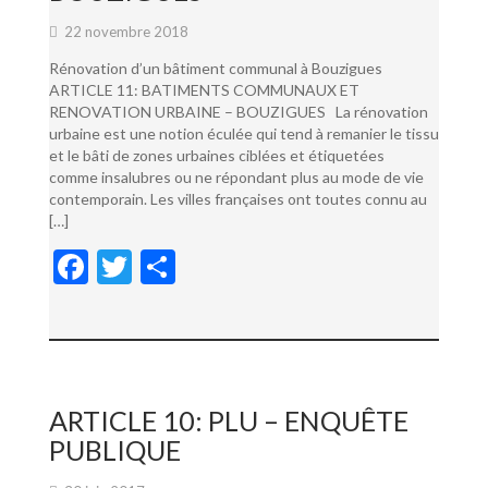
22 novembre 2018
Rénovation d’un bâtiment communal à Bouzigues
ARTICLE 11: BATIMENTS COMMUNAUX ET
RENOVATION URBAINE – BOUZIGUES La rénovation
urbaine est une notion éculée qui tend à remanier le tissu
et le bâti de zones urbaines ciblées et étiquetées
comme insalubres ou ne répondant plus au mode de vie
contemporain. Les villes françaises ont toutes connu au
[…]
F
T
P
ac
w
ar
e
itt
ta
b
er
g
o
er
ARTICLE 10: PLU – ENQUÊTE
o
PUBLIQUE
k