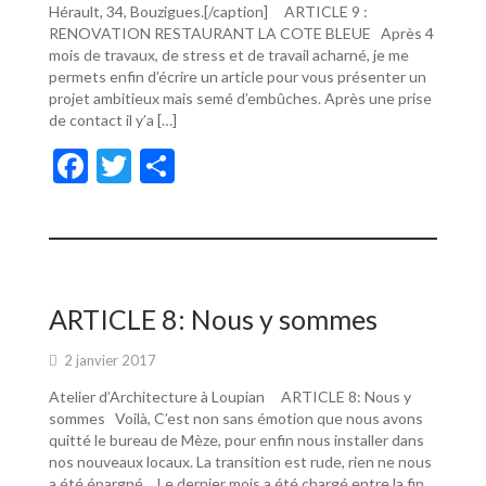
Hérault, 34, Bouzigues.[/caption] ARTICLE 9 :
RENOVATION RESTAURANT LA COTE BLEUE Après 4
mois de travaux, de stress et de travail acharné, je me
permets enfin d’écrire un article pour vous présenter un
projet ambitieux mais semé d’embûches. Après une prise
de contact il y’a […]
F
T
P
ac
w
ar
e
itt
ta
b
er
g
o
er
ARTICLE 8: Nous y sommes
o
2 janvier 2017
k
Atelier d’Architecture à Loupian ARTICLE 8: Nous y
sommes Voilà, C’est non sans émotion que nous avons
quitté le bureau de Mèze, pour enfin nous installer dans
nos nouveaux locaux. La transition est rude, rien ne nous
a été épargné… Le dernier mois a été chargé entre la fin