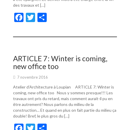
des travaux et […]
F
T
P
ac
w
ar
e
itt
ta
b
er
g
o
er
ARTICLE 7: Winter is coming,
o
new office too
k
7 novembre 2016
Atelier d’Architecture à Loupian ARTICLE 7: Winter is
coming, new office too Nous y sommes presque!!! Les
travaux ont pris du retard, mais comment aurait-il pu en
être autrement? Nous parlons du milieu de la
construction… Et quand en plus on fait partie du milieu ça
double! Bref, le plus gros du […]
F
T
P