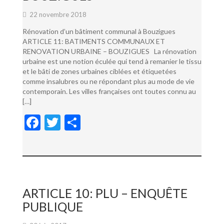
22 novembre 2018
Rénovation d’un bâtiment communal à Bouzigues
ARTICLE 11: BATIMENTS COMMUNAUX ET
RENOVATION URBAINE – BOUZIGUES La rénovation
urbaine est une notion éculée qui tend à remanier le tissu
et le bâti de zones urbaines ciblées et étiquetées
comme insalubres ou ne répondant plus au mode de vie
contemporain. Les villes françaises ont toutes connu au
[…]
F
T
P
ac
w
ar
e
itt
ta
b
er
g
o
er
ARTICLE 10: PLU – ENQUÊTE
o
PUBLIQUE
k