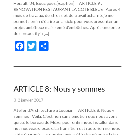
Hérault, 34, Bouzigues.[/caption] ARTICLE 9 :
RENOVATION RESTAURANT LA COTE BLEUE Après 4
mois de travaux, de stress et de travail acharné, je me
permets enfin d’écrire un article pour vous présenter un
projet ambitieux mais semé d’embûches. Après une prise
de contact il y’a […]
F
T
P
ac
w
ar
e
itt
ta
b
er
g
o
er
ARTICLE 8: Nous y sommes
o
2 janvier 2017
k
Atelier d’Architecture à Loupian ARTICLE 8: Nous y
sommes Voilà, C’est non sans émotion que nous avons
quitté le bureau de Mèze, pour enfin nous installer dans
nos nouveaux locaux. La transition est rude, rien ne nous
a été épargné… Le dernier mois a été chargé entre la fin