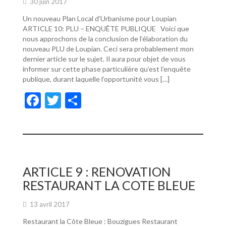
30 juin 2017
Un nouveau Plan Local d’Urbanisme pour Loupian
ARTICLE 10: PLU – ENQUÊTE PUBLIQUE Voici que
nous approchons de la conclusion de l’élaboration du
nouveau PLU de Loupian. Ceci sera probablement mon
dernier article sur le sujet. Il aura pour objet de vous
informer sur cette phase particulière qu’est l’enquête
publique, durant laquelle l’opportunité vous […]
F
T
P
ac
w
ar
e
itt
ta
b
er
g
o
er
ARTICLE 9 : RENOVATION
o
RESTAURANT LA COTE BLEUE
k
13 avril 2017
Restaurant la Côte Bleue : Bouzigues Restaurant