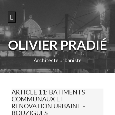
S
k
i
p
t
o
c
o
OLIVIER PRADIÉ
n
t
e
n
Architecte urbaniste
t
ARTICLE 11: BATIMENTS
COMMUNAUX ET
RENOVATION URBAINE –
BOUZIGUES