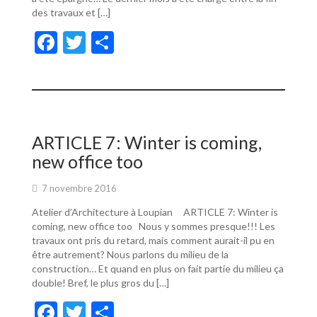
des travaux et […]
F
T
P
ac
w
ar
e
itt
ta
b
er
g
o
er
ARTICLE 7: Winter is coming,
o
new office too
k
7 novembre 2016
Atelier d’Architecture à Loupian ARTICLE 7: Winter is
coming, new office too Nous y sommes presque!!! Les
travaux ont pris du retard, mais comment aurait-il pu en
être autrement? Nous parlons du milieu de la
construction… Et quand en plus on fait partie du milieu ça
double! Bref, le plus gros du […]
F
T
P