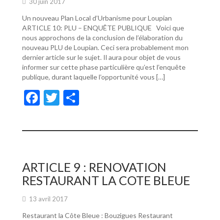
30 juin 2017
Un nouveau Plan Local d’Urbanisme pour Loupian
ARTICLE 10: PLU – ENQUÊTE PUBLIQUE Voici que
nous approchons de la conclusion de l’élaboration du
nouveau PLU de Loupian. Ceci sera probablement mon
dernier article sur le sujet. Il aura pour objet de vous
informer sur cette phase particulière qu’est l’enquête
publique, durant laquelle l’opportunité vous […]
F
T
P
ac
w
ar
e
itt
ta
b
er
g
o
er
ARTICLE 9 : RENOVATION
o
RESTAURANT LA COTE BLEUE
k
13 avril 2017
Restaurant la Côte Bleue : Bouzigues Restaurant