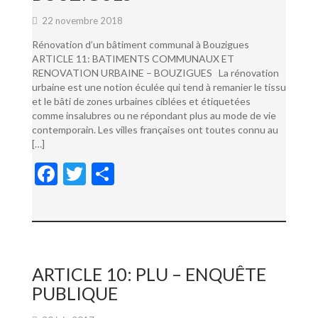
22 novembre 2018
Rénovation d’un bâtiment communal à Bouzigues
ARTICLE 11: BATIMENTS COMMUNAUX ET
RENOVATION URBAINE – BOUZIGUES La rénovation
urbaine est une notion éculée qui tend à remanier le tissu
et le bâti de zones urbaines ciblées et étiquetées
comme insalubres ou ne répondant plus au mode de vie
contemporain. Les villes françaises ont toutes connu au
[…]
F
T
P
ac
w
ar
e
itt
ta
b
er
g
o
er
ARTICLE 10: PLU – ENQUÊTE
o
PUBLIQUE
k