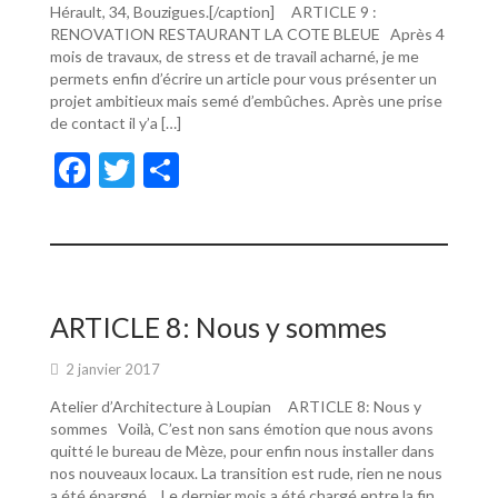
Hérault, 34, Bouzigues.[/caption] ARTICLE 9 :
RENOVATION RESTAURANT LA COTE BLEUE Après 4
mois de travaux, de stress et de travail acharné, je me
permets enfin d’écrire un article pour vous présenter un
projet ambitieux mais semé d’embûches. Après une prise
de contact il y’a […]
F
T
P
ac
w
ar
e
itt
ta
b
er
g
o
er
ARTICLE 8: Nous y sommes
o
2 janvier 2017
k
Atelier d’Architecture à Loupian ARTICLE 8: Nous y
sommes Voilà, C’est non sans émotion que nous avons
quitté le bureau de Mèze, pour enfin nous installer dans
nos nouveaux locaux. La transition est rude, rien ne nous
a été épargné… Le dernier mois a été chargé entre la fin