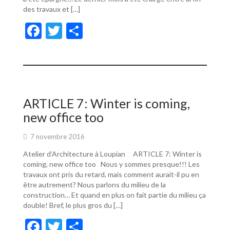
des travaux et […]
F
T
P
ac
w
ar
e
itt
ta
b
er
g
o
er
ARTICLE 7: Winter is coming,
o
new office too
k
7 novembre 2016
Atelier d’Architecture à Loupian ARTICLE 7: Winter is
coming, new office too Nous y sommes presque!!! Les
travaux ont pris du retard, mais comment aurait-il pu en
être autrement? Nous parlons du milieu de la
construction… Et quand en plus on fait partie du milieu ça
double! Bref, le plus gros du […]
F
T
P