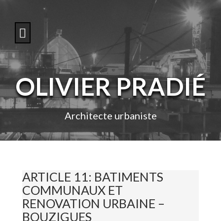
S
k
i
p
t
o
c
o
OLIVIER PRADIÉ
n
t
e
n
Architecte urbaniste
t
ARTICLE 11: BATIMENTS
COMMUNAUX ET
RENOVATION URBAINE –
BOUZIGUES